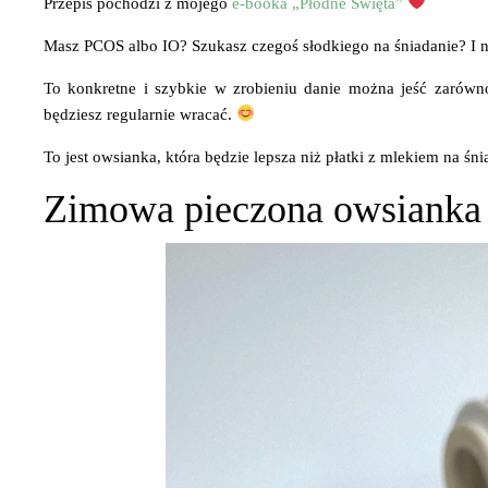
Przepis pochodzi z mojego
e-booka „Płodne Święta”
Masz PCOS albo IO? Szukasz czegoś słodkiego na śniadanie? I
To konkretne i szybkie w zrobieniu danie można jeść zarów
będziesz regularnie wracać.
To jest owsianka, która będzie lepsza niż płatki z mlekiem na śn
Zimowa pieczona owsianka