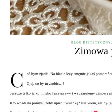
BLOG DIETETYCZNY
Zimowa 
C
oś bym zjadła. Na blacie leży smętnie jakaś pomarańc
Ojej, co by tu zrobić…?
Jeszcze tylko jajko, mleko i przyprawy i wyczarujemy zimową p
Kto wpadł na pomysł, żeby upiec uwsiankę? Nie wiem, ale był 