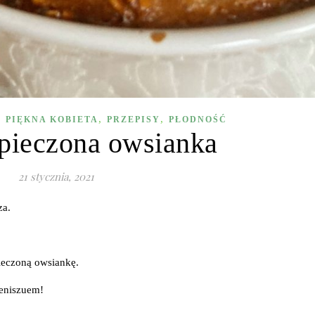
,
,
,
PIĘKNA KOBIETA
PRZEPISY
PŁODNOŚĆ
pieczona owsianka
21 stycznia, 2021
za.
ieczoną owsiankę.
geniszuem!