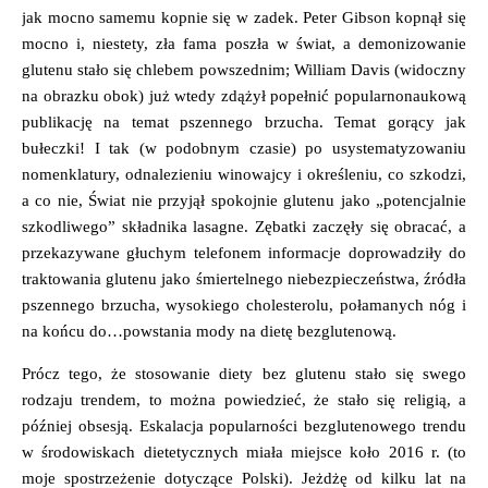
jak mocno samemu kopnie się w zadek. Peter Gibson kopnął się
mocno i, niestety, zła fama poszła w świat, a demonizowanie
glutenu stało się chlebem powszednim; William Davis (widoczny
na obrazku obok) już wtedy zdążył popełnić popularnonaukową
publikację na temat pszennego brzucha. Temat gorący jak
bułeczki! I tak (w podobnym czasie) po usystematyzowaniu
nomenklatury, odnalezieniu winowajcy i określeniu, co szkodzi,
a co nie, Świat nie przyjął spokojnie glutenu jako „potencjalnie
szkodliwego” składnika lasagne. Zębatki zaczęły się obracać, a
przekazywane głuchym telefonem informacje doprowadziły do
traktowania glutenu jako śmiertelnego niebezpieczeństwa, źródła
pszennego brzucha, wysokiego cholesterolu, połamanych nóg i
na końcu do…powstania mody na dietę bezglutenową.
Prócz tego, że stosowanie diety bez glutenu stało się swego
rodzaju trendem, to można powiedzieć, że stało się religią, a
później obsesją. Eskalacja popularności bezglutenowego trendu
w środowiskach dietetycznych miała miejsce koło 2016 r. (to
moje spostrzeżenie dotyczące Polski). Jeżdżę od kilku lat na