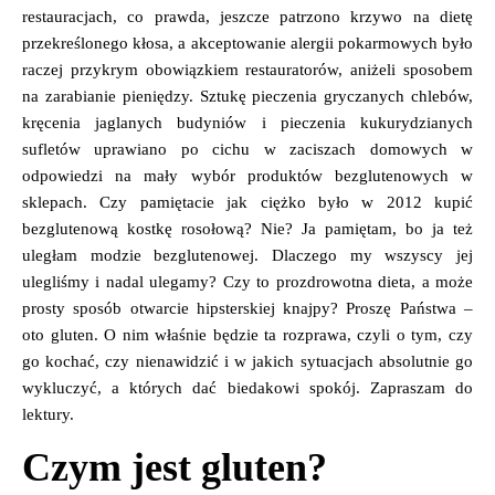
restauracjach, co prawda, jeszcze patrzono krzywo na dietę
przekreślonego kłosa, a akceptowanie alergii pokarmowych było
raczej przykrym obowiązkiem restauratorów, aniżeli sposobem
na zarabianie pieniędzy. Sztukę pieczenia gryczanych chlebów,
kręcenia jaglanych budyniów i pieczenia kukurydzianych
sufletów uprawiano po cichu w zaciszach domowych w
odpowiedzi na mały wybór produktów bezglutenowych w
sklepach. Czy pamiętacie jak ciężko było w 2012 kupić
bezglutenową kostkę rosołową? Nie? Ja pamiętam, bo ja też
uległam modzie bezglutenowej. Dlaczego my wszyscy jej
ulegliśmy i nadal ulegamy? Czy to prozdrowotna dieta, a może
prosty sposób otwarcie hipsterskiej knajpy? Proszę Państwa –
oto gluten. O nim właśnie będzie ta rozprawa, czyli o tym, czy
go kochać, czy nienawidzić i w jakich sytuacjach absolutnie go
wykluczyć, a których dać biedakowi spokój. Zapraszam do
lektury.
Czym jest gluten?