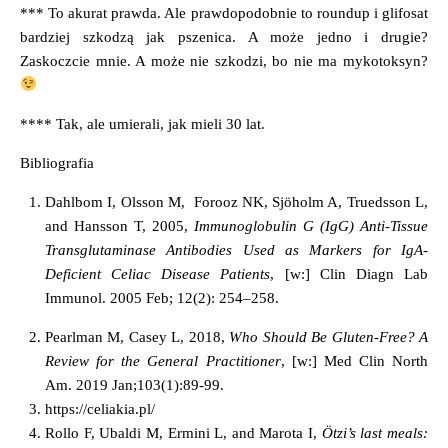
*** To akurat prawda. Ale prawdopodobnie to roundup i glifosat
bardziej szkodzą jak pszenica. A może jedno i drugie?
Zaskoczcie mnie. A może nie szkodzi, bo nie ma mykotoksyn?
**** Tak, ale umierali, jak mieli 30 lat.
Bibliografia
Dahlbom I, Olsson M, Forooz NK, Sjöholm A, Truedsson L,
and Hansson T, 2005,
Immunoglobulin G (IgG) Anti-Tissue
Transglutaminase Antibodies Used as Markers for IgA-
Deficient Celiac Disease Patients
, [w:]
Clin Diagn Lab
Immunol
. 2005 Feb; 12(2): 254–258.
Pearlman M,
Casey L, 2018,
Who Should Be
Gluten
-Free? A
Review for the General Practitioner
, [w:]
Med Clin North
Am.
2019 Jan;103(1):89-99.
https://celiakia.pl/
Rollo F, Ubaldi M, Ermini L, and Marota I,
Ötzi’s last meals: