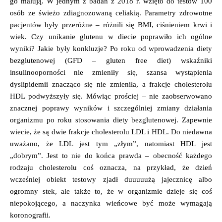
go malują. W jednym z badań z 2018 r. wzięto do testów 100
osób ze świeżo zdiagnozowaną celiakią. Parametry zdrowotne
pacjentów były przeróżne – różnili się BMI, ciśnieniem krwi i
wiek. Czy unikanie glutenu w diecie poprawiło ich ogólne
wyniki? Jakie były konkluzje? Po roku od wprowadzenia diety
bezglutenowej (GFD – gluten free diet) wskaźniki
insulinooporności nie zmieniły się, szansa wystąpienia
dyslipidemii znacząco się nie zmieniła, a frakcje cholesterolu
HDL podwyższyły się. Mówiąc prościej – nie zaobserwowano
znacznej poprawy wyników i szczególniej zmiany działania
organizmu po roku stosowania diety bezglutenowej. Zapewnie
wiecie, że są dwie frakcje cholesterolu LDL i HDL. Do niedawna
uważano, że LDL jest tym „złym”, natomiast HDL jest
„dobrym”. Jest to nie do końca prawda – obecność każdego
rodzaju cholesterolu coś oznacza, na przykład, że dzień
wcześniej obiekt testowy zjadł duuuuużą jajecznicę albo
ogromny stek, ale także to, że w organizmie dzieje się coś
niepokojącego, a naczynka wieńcowe być może wymagają
koronografii.