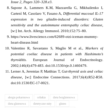
Issue 2, Pages 320–328.e3.
Sapone A, Lammers K.M, Mazzarella G, Mikhailenko I,
Cartenì M, Casolaro V, Fasano A,
Differential mucosal IL-17
expression in two gliadin-induced disorders: Gluten
sensitivity and the autoimmune enteropathy celiac disease,
[w:]
Int. Arch. Allergy Immunol.
2010;
152
:75–80.
https://www.livescience.com/62689-otzi-iceman-mummy-
heart-disease.html
Valentino R, Savastano S, Maglio M et al.,
Markers of
potential coeliac disease in patients with Hashimoto’s
thyroiditis.
European Journal of Endocrinology.
2002;146(4):479-483. doi:10.1530/eje.0.1460479.
Lerner A, Jeremias P, Matthias T,
Gut-thyroid axis and celiac
disease,
[w:] Endocrine Connections. 2017;6(4):R52-R58.
doi:10.1530/EC-17-0021.
alergia pokarmowa
celiakia
dieta bezglutenowa
dieta glutenowa
dietetyczne mity
gluten