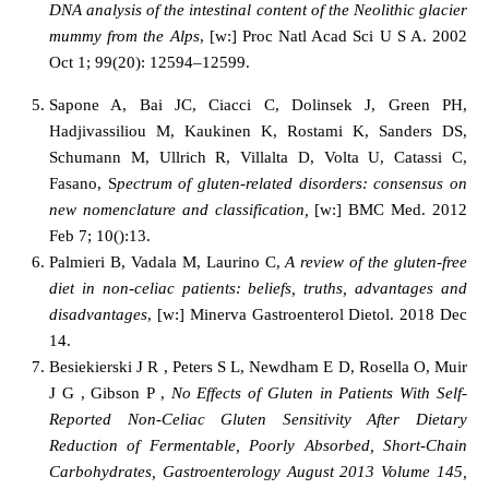
DNA analysis of the intestinal content of the Neolithic glacier
mummy from the Alps
, [w:]
Proc Natl Acad Sci U S A
. 2002
Oct 1; 99(20): 12594–12599.
Sapone A, Bai JC, Ciacci C, Dolinsek J, Green PH,
Hadjivassiliou M, Kaukinen K, Rostami K, Sanders DS,
Schumann M, Ullrich R, Villalta D, Volta U, Catassi C,
Fasano, S
pectrum of gluten-related disorders: consensus on
new nomenclature and classification,
[w:] BMC Med. 2012
Feb 7; 10():13.
Palmieri B, Vadala M, Laurino C,
A review of the
gluten
-free
diet in non-celiac patients: beliefs, truths, advantages and
disadvantages
, [w:]
Minerva Gastroenterol Dietol.
2018 Dec
14.
Besiekierski J R , Peters S L, Newdham E D, Rosella O, Muir
J G , Gibson P ,
No Effects of Gluten in Patients With Self-
Reported Non-Celiac Gluten Sensitivity After Dietary
Reduction of Fermentable, Poorly Absorbed, Short-Chain
Carbohydrates, Gastroenterology August 2013 Volume 145,