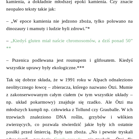
kamienia, a dokładnie młodszej epoki kamienia. Czy znacie
neopaleo teksty takie jak:
– „W epoce kamienia nie jedzono zboża, tylko polowano na
dinozaury i mamuty i ludzie byli zdrowi.”*
–
„Kiedyś gluten miał naście chromosomów, a dziś ponad 50”
**
– Pszenica podlewana jest rounupem i glifosatem. Kiedyś
wszystkie uprawy były ekologiczne.***
Tak się dobrze składa, że w 1991 roku w Alpach odnaleziono
neolitycznego łowcę – zbieracza, którego nazwano Ötzi.
Mumie
z zakonserwowanym całym ciałem (w tym wszystkie układy –
np. układ pokarmowy) znajduje się rzadko. Ale Ötzi ma
młodszych kumpli np. człowieka z Tollund czy Grauballe. W ich
trzewiach znaleziono DNA roślin, grzybów i włókien
zwierzęcych, co pozwala stwierdzić jakie były ich ostatnie
posiłki przed śmiercią. Były tam zboża. „No i pewnie tryskali