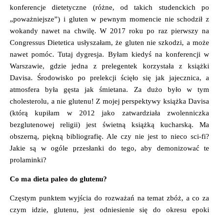
konferencje dietetyczne (różne, od takich studenckich po
„poważniejsze”) i gluten w pewnym momencie nie schodził z
wokandy nawet na chwilę. W 2017 roku po raz pierwszy na
Congressus Dietetica usłyszałam, że gluten nie szkodzi, a może
nawet pomóc. Tutaj dygresja. Byłam kiedyś na konferencji w
Warszawie, gdzie jedna z prelegentek korzystała z książki
Davisa. Środowisko po prelekcji ścięło się jak jajecznica, a
atmosfera była gęsta jak śmietana. Za dużo było w tym
cholesterolu, a nie glutenu! Z mojej perspektywy książka Davisa
(którą kupiłam w 2012 jako zatwardziała zwolenniczka
bezglutenowej religii) jest świetną książką kucharską. Ma
obszerną, piękną bibliografię. Ale czy nie jest to nieco sci-fi?
Jakie są w ogóle przesłanki do tego, aby demonizować te
prolaminki?
Co ma dieta paleo do glutenu?
Częstym punktem wyjścia do rozważań na temat zbóż, a co za
czym idzie, glutenu, jest odniesienie się do okresu epoki