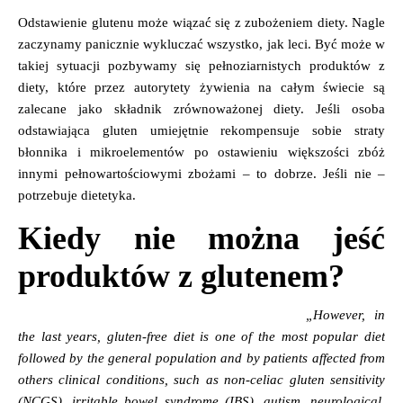
Odstawienie glutenu może wiązać się z zubożeniem diety. Nagle
zaczynamy panicznie wykluczać wszystko, jak leci. Być może w
takiej sytuacji pozbywamy się pełnoziarnistych produktów z
diety, które przez autorytety żywienia na całym świecie są
zalecane jako składnik zrównoważonej diety. Jeśli osoba
odstawiająca gluten umiejętnie rekompensuje sobie straty
błonnika i mikroelementów po ostawieniu większości zbóż
innymi pełnowartościowymi zbożami – to dobrze. Jeśli nie –
potrzebuje dietetyka.
Kiedy nie można jeść
produktów z glutenem?
„However, in
the last years,
gluten
-free diet is one of the most popular diet
followed by the general population and by patients affected from
others clinical conditions, such as non-celiac
gluten
sensitivity
(NCGS), irritable bowel syndrome (IBS),
autism
, neurological,