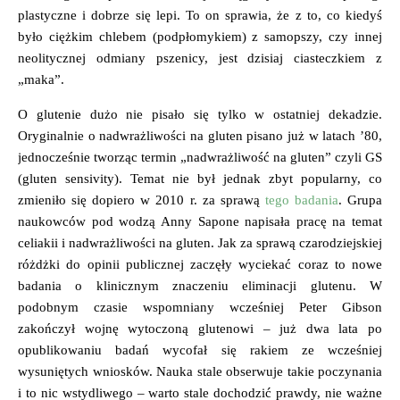
plastyczne i dobrze się lepi. To on sprawia, że z to, co kiedyś
było ciężkim chlebem (podpłomykiem) z samopszy, czy innej
neolitycznej odmiany pszenicy, jest dzisiaj ciasteczkiem z
„maka”.
O glutenie dużo nie pisało się tylko w ostatniej dekadzie.
Oryginalnie o nadwrażliwości na gluten pisano już w latach ’80,
jednocześnie tworząc termin „nadwrażliwość na gluten” czyli GS
(gluten sensivity). Temat nie był jednak zbyt popularny, co
zmieniło się dopiero w 2010 r. za sprawą
tego badania
. Grupa
naukowców pod wodzą Anny Sapone napisała pracę na temat
celiakii i nadwrażliwości na gluten. Jak za sprawą czarodziejskiej
różdżki do opinii publicznej zaczęły wyciekać coraz to nowe
badania o klinicznym znaczeniu eliminacji glutenu. W
podobnym czasie wspomniany wcześniej Peter Gibson
zakończył wojnę wytoczoną glutenowi – już dwa lata po
opublikowaniu badań wycofał się rakiem ze wcześniej
wysuniętych wniosków. Nauka stale obserwuje takie poczynania
i to nic wstydliwego – warto stale dochodzić prawdy, nie ważne