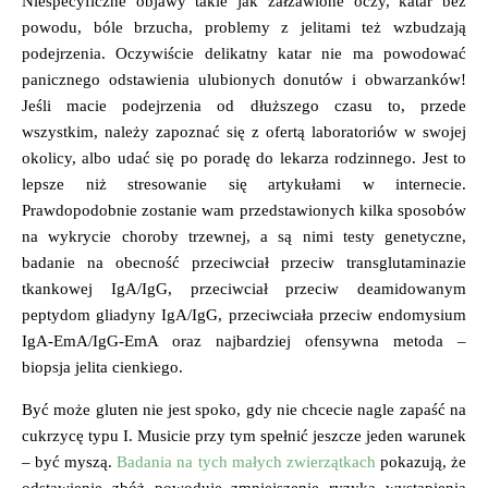
Niespecyficzne objawy takie jak załzawione oczy, katar bez
powodu, bóle brzucha, problemy z jelitami też wzbudzają
podejrzenia. Oczywiście delikatny katar nie ma powodować
panicznego odstawienia ulubionych donutów i obwarzanków!
Jeśli macie podejrzenia od dłuższego czasu to, przede
wszystkim, należy zapoznać się z ofertą laboratoriów w swojej
okolicy, albo udać się po poradę do lekarza rodzinnego. Jest to
lepsze niż stresowanie się artykułami w internecie.
Prawdopodobnie zostanie wam przedstawionych kilka sposobów
na wykrycie choroby trzewnej, a są nimi testy genetyczne,
badanie na obecność przeciwciał przeciw transglutaminazie
tkankowej IgA/IgG, przeciwciał przeciw deamidowanym
peptydom gliadyny IgA/IgG, przeciwciała przeciw endomysium
IgA-EmA/IgG-EmA oraz najbardziej ofensywna metoda –
biopsja jelita cienkiego.
Być może gluten nie jest spoko, gdy nie chcecie nagle zapaść na
cukrzycę typu I. Musicie przy tym spełnić jeszcze jeden warunek
– być myszą.
Badania na tych małych zwierzątkach
pokazują, że
odstawienie zbóż powoduje zmniejszenie ryzyka wystąpienia