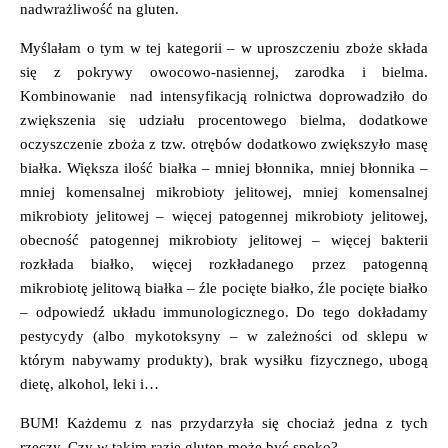
nadwrażliwość na gluten.
Myślałam o tym w tej kategorii – w uproszczeniu zboże składa
się z pokrywy owocowo-nasiennej, zarodka i bielma.
Kombinowanie nad intensyfikacją rolnictwa doprowadziło do
zwiększenia się udziału procentowego bielma, dodatkowe
oczyszczenie zboża z tzw. otrębów dodatkowo zwiększyło masę
białka. Większa ilość białka – mniej błonnika, mniej błonnika –
mniej komensalnej mikrobioty jelitowej, mniej komensalnej
mikrobioty jelitowej – więcej patogennej mikrobioty jelitowej,
obecność patogennej mikrobioty jelitowej – więcej bakterii
rozkłada białko, więcej rozkładanego przez patogenną
mikrobiotę jelitową białka – źle pocięte białko, źle pocięte białko
– odpowiedź układu immunologicznego. Do tego dokładamy
pestycydy (albo mykotoksyny – w zależności od sklepu w
którym nabywamy produkty), brak wysiłku fizycznego, ubogą
dietę, alkohol, leki i…
BUM! Każdemu z nas przydarzyła się chociaż jedna z tych
rzeczy. Czy w takim razie gluten może być spoko?