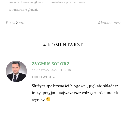
nadwrażliwość na gluten
nietolerancja pokarmowa
z humorem o glutenie
Przez
Zuza
4 komentarze
4 KOMENTARZE
ZYGMUŚ SOLORZ
8 CZERWCA, 2022 AT 12:18
ODPOWIEDZ
Służysz społeczności blogowej, pięknie składasz
frazy. przyjmij najszczersze wdzięczności moich
wyrazy