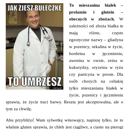
To mieszanina białek –
prolamin i glutein –
obecnych w zbożach.
W
zależności od zboża białka te
mają różne, często
egzotyczne nazwy – gliadyna
w pszenicy, sekalina w życie,
hordeina w jęczmieniu,
awenina w owsie, zeina w
kukurydzy, oryzeina w ryżu
czy panicyna w prosie. Dla
osób chorych na celiakię
tylko mieszaniana białek w
życie, pszenicy i jęczmieniu
sprawia, że życie traci barwy. Reszta jest akceptowalna, ale o
tym za chwilę.
Abu przybliżyć Wam sylwetkę winowajcy, napiszę tylko, że to
właśnie gluten sprawia, że chleb jest ciągliwy, a ciasto na pierogi