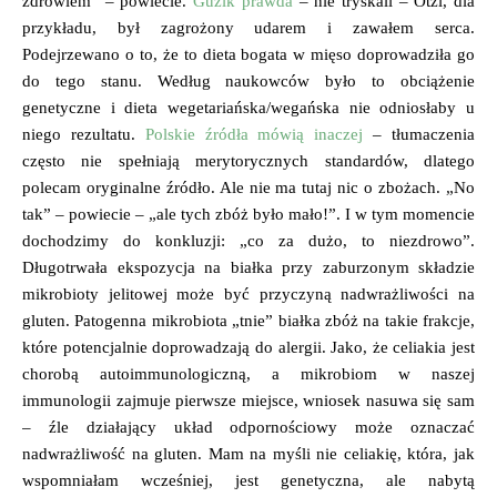
zdrowiem” – powiecie.
Guzik prawda
– nie tryskali – Ötzi, dla
przykładu, był zagrożony udarem i zawałem serca.
Podejrzewano o to, że to dieta bogata w mięso doprowadziła go
do tego stanu. Według naukowców było to obciążenie
genetyczne i dieta wegetariańska/wegańska nie odniosłaby u
niego rezultatu.
Polskie źródła mówią inaczej
– tłumaczenia
często nie spełniają merytorycznych standardów, dlatego
polecam oryginalne źródło. Ale nie ma tutaj nic o zbożach. „No
tak” – powiecie – „ale tych zbóż było mało!”. I w tym momencie
dochodzimy do konkluzji: „co za dużo, to niezdrowo”.
Długotrwała ekspozycja na białka przy zaburzonym składzie
mikrobioty jelitowej może być przyczyną nadwrażliwości na
gluten. Patogenna mikrobiota „tnie” białka zbóż na takie frakcje,
które potencjalnie doprowadzają do alergii. Jako, że celiakia jest
chorobą autoimmunologiczną, a mikrobiom w naszej
immunologii zajmuje pierwsze miejsce, wniosek nasuwa się sam
– źle działający układ odpornościowy może oznaczać
nadwrażliwość na gluten. Mam na myśli nie celiakię, która, jak
wspomniałam wcześniej, jest genetyczna, ale nabytą