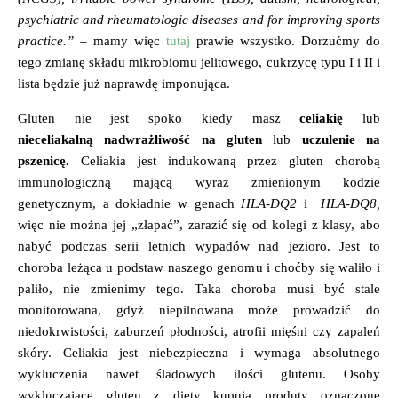
psychiatric and rheumatologic diseases and for improving sports
practice.” –
mamy więc
tutaj
prawie wszystko. Dorzućmy do
tego zmianę składu mikrobiomu jelitowego, cukrzycę typu I i II i
lista będzie już naprawdę imponująca.
Gluten nie jest spoko kiedy masz
celiakię
lub
nieceliakalną
nadwrażliwość na gluten
lub
uczulenie na
pszenicę.
Celiakia jest indukowaną przez gluten chorobą
immunologiczną mającą wyraz zmienionym kodzie
genetycznym, a dokładnie w genach
HLA-DQ2
i
HLA-DQ8,
więc nie można jej „złapać”, zarazić się od kolegi z klasy, abo
nabyć podczas serii letnich wypadów nad jezioro. Jest to
choroba leżąca u podstaw naszego genomu i choćby się waliło i
paliło, nie zmienimy tego. Taka choroba musi być stale
monitorowana, gdyż niepilnowana może prowadzić do
niedokrwistości, zaburzeń płodności, atrofii mięśni czy zapaleń
skóry. Celiakia jest niebezpieczna i wymaga absolutnego
wykluczenia nawet śladowych ilości glutenu. Osoby
wykluczające gluten z diety kupują produty oznaczone