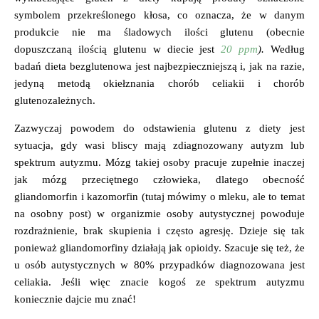
symbolem przekreślonego kłosa, co oznacza, że w danym
produkcie nie ma śladowych ilości glutenu (obecnie
dopuszczaną ilością glutenu w diecie jest
20 ppm
).
Według
badań dieta bezglutenowa jest najbezpieczniejszą i, jak na razie,
jedyną metodą okiełznania chorób celiakii i chorób
glutenozależnych.
Zazwyczaj powodem do odstawienia glutenu z diety jest
sytuacja, gdy wasi bliscy mają zdiagnozowany autyzm lub
spektrum autyzmu. Mózg takiej osoby pracuje zupełnie inaczej
jak mózg przeciętnego człowieka, dlatego obecność
gliandomorfin i kazomorfin (tutaj mówimy o mleku, ale to temat
na osobny post) w organizmie osoby autystycznej powoduje
rozdrażnienie, brak skupienia i często agresję. Dzieje się tak
ponieważ gliandomorfiny działają jak opioidy. Szacuje się też, że
u osób autystycznych w 80% przypadków diagnozowana jest
celiakia. Jeśli więc znacie kogoś ze spektrum autyzmu
koniecznie dajcie mu znać!