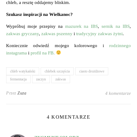
chleb, a resztę oddajemy bliskim.
Szukasz inspiracji na Wielkanoc?
Wypróbuj moje przepisy na
mazurek na IBS
,
sernik na IBS
,
zakwas gryczany
,
zakwas pszenny
i
tradycyjny zakwas żytni
.
Koniecznie odwiedź mojego kolorowego i
rodzinnego
instagrama
i
profil na FB.
chleb watykański
chlebek szczęścia
ciasto drożdżowe
fermentacja
zaczyn
zakwas
Przez
Zuza
4 komentarze
4 KOMENTARZE