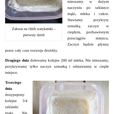
mieszamy w dużym
naczyniu po szklance
mąki, mleka i cukru.
Stawiamy przykryty
szmatką zaczyn w
Zakwas na chleb watykański –
ciepłym, pozbawionym
pierwszy dzień
przeciągów miejscu.
Zaczyn będzie płynny
przez cały czas rozwoju drożdży.
Drugiego dnia
dolewamy kolejne 200 ml mleka. Nie mieszamy,
przykrywamy tylko zaczyn szmatką i odstawiamy w ciepłe
miejsce.
Trzeciego
dnia
dosypujemy
kolejne 3/4
szklanki
mąki. Nie