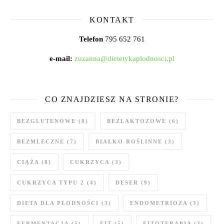
KONTAKT
Telefon
795 652 761
e-mail:
zuzanna@dietetykaplodnosci.pl
CO ZNAJDZIESZ NA STRONIE?
BEZGLUTENOWE
(8)
BEZLAKTOZOWE
(6)
BEZMLECZNE
(7)
BIAŁKO ROŚLINNE
(3)
CIĄŻA
(8)
CUKRZYCA
(3)
CUKRZYCA TYPU 2
(4)
DESER
(9)
DIETA DLA PŁODNOŚCI
(3)
ENDOMETRIOZA
(3)
FERMENTACJA
(5)
FIT
(5)
FITOTERAPIA
(3)