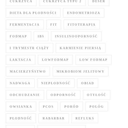
CUKRZYCA
CUKRZYCA TYPU 2
DESER
DIETA DLA PŁODNOŚCI
ENDOMETRIOZA
FERMENTACJA
FIT
FITOTERAPIA
FODMAP
IBS
INSULINOOPORNOŚĆ
I TRYMESTR CIĄŻY
KARMIENIE PIERSIĄ
LAKTACJA
LOWFODMAP
LOW FODMAP
MACIERZYŃSTWO
MIKROBIOM JELITOWY
NADWAGA
NIEPŁODNOŚĆ
OBIAD
ODCHUDZANIE
ODPORNOŚĆ
OTYŁOŚĆ
OWSIANKA
PCOS
PORÓD
POŁÓG
PŁODNOŚĆ
RABARBAR
REFLUKS