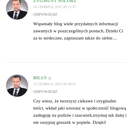
ZYGMUNT SOLORZ
10 CZERWCA, 2022 AT 21:57
ODPOWIEDZ
Wspaniały blog wiele przydatnych informacji
zawartych w poszczególnych postach, Dzieki Ci
za to serdeczne, zapraszam także do siebie…
BILUŚ :)
15 CZERWCA, 2022 AT 06:57
ODPOWIEDZ
Czy wiesz, że tworzysz ciekawe i oryginalne
treści, wkład jaki wnosisz w społeczność blogową
zasługuję na podziw i szacunek,trzymaj tak dalej i
nie zasypiaj gruszek w popiele. Dzięki!