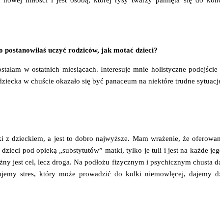
nowej miłości i jest osobą, której rysy twarzy pamięta się do ko
o postanowiłaś uczyć rodziców, jak motać dzieci?
tałam w ostatnich miesiącach. Interesuje mnie holistyczne podejście
iecka w chuście okazało się być panaceum na niektóre trudne sytuacj
i z dzieckiem, a jest to dobro najwyższe. Mam wrażenie, że oferowa
zieci pod opieką „substytutów” matki, tylko je tuli i jest na każde je
żny jest cel, lecz droga. Na podłożu fizycznym i psychicznym chusta d
jemy stres, który może prowadzić do kolki niemowlęcej, dajemy dz