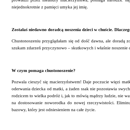
prowadzi przez meandry macierzyństwa, pomaga narodzić się 
niejednokrotnie z pamięci umyka jej imię.
Zostałaś niedawno doradcą noszenia dzieci w chuście. Dlaczeg
Chustonoszeniu przyglądałam się od dość dawna, ale doradą zos
szukam zdarzeń przyczynowo – skutkowych i właśnie noszenie dz
W czym pomaga chustonoszenie?
Pozwala cieszyć się macierzyństwem! Daje poczucie więzi matk
oderwania dziecka od matki, a żaden ssak nie pozostawia swych d
rodzicem to wielka podróż i, jak to mówią mądrzy ludzie, nie wa
na dostosowanie noworodka do nowej rzeczywistości. Eliminu
bazowy, który jest odniesieniem na całe życie.