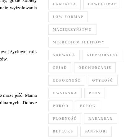
ny, gdzie kobiety
LAKTACJA
LOWFODMAP
ucie wyizolowania
LOW FODMAP
MACIERZYŃSTWO
MIKROBIOM JELITOWY
wej życiowej roli.
NADWAGA
NIEPŁODNOŚĆ
ców.
OBIAD
ODCHUDZANIE
ODPORNOŚĆ
OTYŁOŚĆ
OWSIANKA
PCOS
ie może jeść. Mama
ulinarnych. Dobrze
PORÓD
POŁÓG
PŁODNOŚĆ
RABARBAR
REFLUKS
SANPROBI