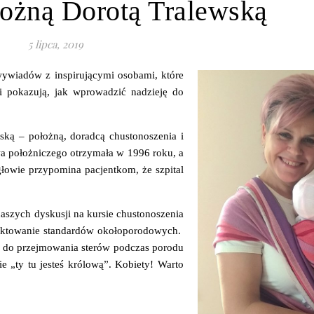
ożną Dorotą Tralewską
5 lipca, 2019
wywiadów z inspirującymi osobami, które
 i pokazują, jak wprowadzić nadzieję do
ką – położną, doradcą chustonoszenia i
wa położniczego otrzymała w 1996 roku, a
głowie przypomina pacjentkom, że szpital
aszych dyskusji na kursie chustonoszenia
pektowanie standardów okołoporodowych.
 do przejmowania sterów podczas porodu
e „ty tu jesteś królową”. Kobiety! Warto