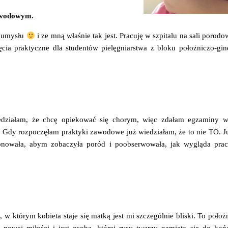
zawodowym.
n umysłu
i ze mną właśnie tak jest. Pracuję w szpitalu na sali porod
ia praktyczne dla studentów pielęgniarstwa z bloku położniczo-gi
iedziałam, że chcę opiekować się chorym, więc zdałam egzaminy 
. Gdy rozpoczęłam praktyki zawodowe już wiedziałam, że to nie TO. 
onowała, abym zobaczyła poród i poobserwowała, jak wygląda praca
, w którym kobieta staje się matką jest mi szczególnie bliski. To położn