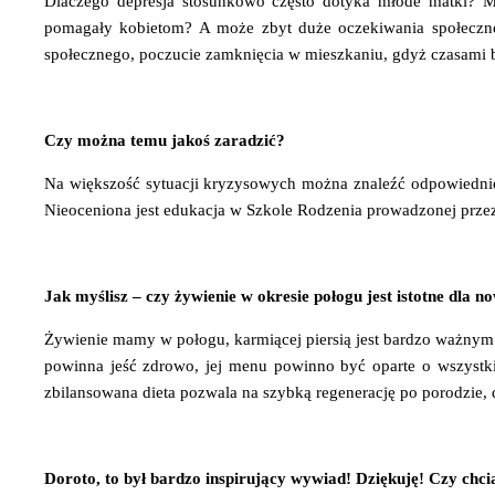
Dlaczego depresja stosunkowo często dotyka młode matki? Mo
pomagały kobietom? A może zbyt duże oczekiwania społeczn
społecznego, poczucie zamknięcia w mieszkaniu, gdyż czasami ba
Czy można temu jakoś zaradzić?
Na większość sytuacji kryzysowych można znaleźć odpowiednie
Nieoceniona jest edukacja w Szkole Rodzenia prowadzonej przez
Jak myślisz – czy żywienie w okresie połogu jest istotne dla
Żywienie mamy w połogu, karmiącej piersią jest bardzo ważnym 
powinna jeść zdrowo, jej menu powinno być oparte o wszystki
zbilansowana dieta pozwala na szybką regenerację po porodzie, 
Doroto, to był bardzo inspirujący wywiad! Dziękuję! Czy chc