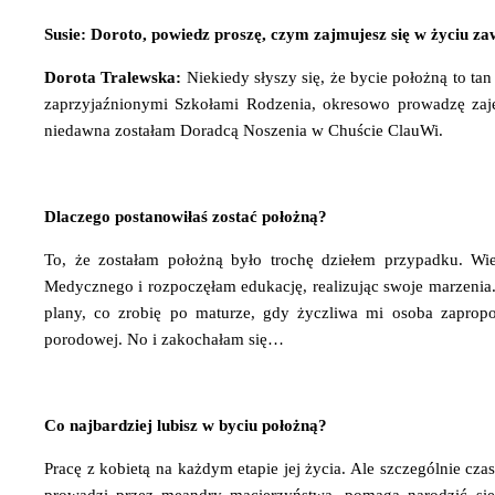
Susie: Doroto, powiedz proszę, czym zajmujesz się w życiu 
Dorota Tralewska:
Niekiedy słyszy się, że bycie położną to ta
zaprzyjaźnionymi Szkołami Rodzenia, okresowo prowadzę zajęc
niedawna zostałam Doradcą Noszenia w Chuście ClauWi.
Dlaczego postanowiłaś zostać położną?
To, że zostałam położną było trochę dziełem przypadku. W
Medycznego i rozpoczęłam edukację, realizując swoje marzenia
plany, co zrobię po maturze, gdy życzliwa mi osoba zaprop
porodowej. No i zakochałam się…
Co najbardziej lubisz w byciu położną?
Pracę z kobietą na każdym etapie jej życia. Ale szczególnie czas