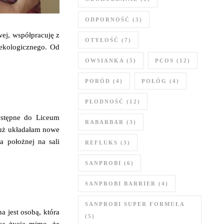
ODPORNOŚĆ
(3)
owej, współpracuję z
OTYŁOŚĆ
(7)
nekologicznego. Od
OWSIANKA
(5)
PCOS
(12)
PORÓD
(4)
POŁÓG
(4)
PŁODNOŚĆ
(12)
wstępne do Liceum
RABARBAR
(3)
Już układałam nowe
 położnej na sali
REFLUKS
(3)
SANPROBI
(6)
SANPROBI BARRIER
(4)
SANPROBI SUPER FORMUŁA
a jest osobą, która
(5)