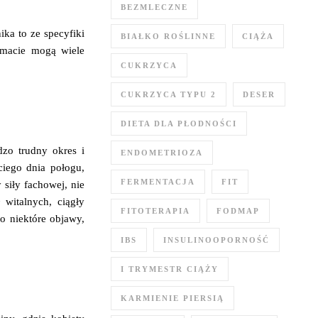
BEZMLECZNE
ka to ze specyfiki
BIAŁKO ROŚLINNE
CIĄŻA
temacie mogą wiele
CUKRZYCA
CUKRZYCA TYPU 2
DESER
DIETA DLA PŁODNOŚCI
dzo trudny okres i
ENDOMETRIOZA
ciego dnia połogu,
FERMENTACJA
FIT
 siły fachowej, nie
witalnych, ciągły
FITOTERAPIA
FODMAP
o niektóre objawy,
IBS
INSULINOOPORNOŚĆ
I TRYMESTR CIĄŻY
KARMIENIE PIERSIĄ