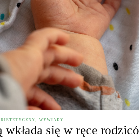
,
 DIETETYCZNY
WYWIADY
ą wkłada się w ręce rodzic