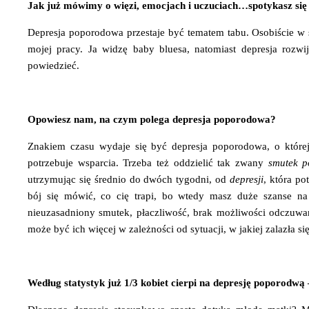
Jak już mówimy o więzi, emocjach i uczuciach…spotykasz si
Depresja poporodowa przestaje być tematem tabu. Osobiście w s
mojej pracy. Ja widzę baby bluesa, natomiast depresja rozw
powiedzieć.
Opowiesz nam, na czym polega depresja poporodowa?
Znakiem czasu wydaje się być depresja poporodowa, o której 
potrzebuje wsparcia. Trzeba też oddzielić tak zwany
smutek 
utrzymując się średnio do dwóch tygodni, od
depresji
, która po
bój się mówić, co cię trapi, bo wtedy masz duże szanse na
nieuzasadniony smutek, płaczliwość, brak możliwości odczuwani
może być ich więcej w zależności od sytuacji, w jakiej zalazła s
Według statystyk już 1/3 kobiet cierpi na depresję poporodwą 