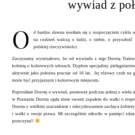
wywiad z poł
O
d bardzo dawna nosiłam się z rozpoczęciem cyklu 
na codzień walczą o ludzi, o siebie, o przyszłość
polskiej rzeczywistości.
Zaczynamy wystrzałowo, bo od wywiadu z mgr Dorotą Tralews
kobietą o kolorowych włosach. Dyplom specjalisty pielęgniarst
aktywnie jako położna pracuje od 16 lat. Jej różowy czub na 
może być przyjaznym i kolorowym miejscem.
Poprosiłam Dorotę o wywiad, ponieważ podczas jednej z wielu n
w Poznaniu Dorota ujęła mnie swoim zapałem do walki o res
Dorota z wielkim szacunkiem i zdecydowaniem zachęca kobiety
i walki o swoje prawa. Mi szczególnie utkwiło w pamięci zdani
przeczytać!