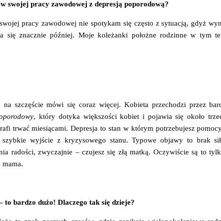
ę w swojej pracy zawodowej z depresją poporodową?
wojej pracy zawodowej nie spotykam się często z sytuacją, gdyż wyni
ija się znacznie później. Moje koleżanki położne rodzinne w tym 
na szczęście mówi się coraz więcej. Kobieta przechodzi przez bar
poporodowy
, który dotyka większości kobiet i pojawia się około trze
trafi trwać miesiącami. Depresja to stan w którym potrzebujesz pomocy
 szybkie wyjście z kryzysowego stanu. Typowe objawy to brak sił 
a radości, zwyczajnie – czujesz się złą matką. Oczywiście są to tylk
ię mama.
– to bardzo dużo! Dlaczego tak się dzieje?