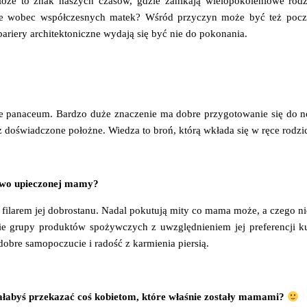
że to znak naszych czasów, gdzie zanikają wielopokoleniowe rodzi
e wobec współczesnych matek? Wśród przyczyn może być też pocz
riery architektoniczne wydają się być nie do pokonania.
 panaceum. Bardzo duże znaczenie ma dobre przygotowanie się do no
 doświadczone położne. Wiedza to broń, którą wkłada się w ręce rodzi
 nowo upieczonej mamy?
filarem jej dobrostanu. Nadal pokutują mity co mama może, a czego n
e grupy produktów spożywczych z uwzględnieniem jej preferencji k
dobre samopoczucie i radość z karmienia piersią.
iałabyś przekazać coś kobietom, które właśnie zostały mamami?