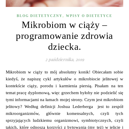
,
BLOG DIETETYCZNY
WPISY O DIETETYCE
Mikrobiom w ciąży –
programowanie zdrowia
dziecka.
2 października, 2019
Mikrobiom w ciąży to mój absolutny konik! Obiecałam sobie
kiedyś, że napiszę cykl artykułów o mikrobiocie jelitowej w
kontekście ciąży, porodu i karmienia piersią. Pisałam na ten
temat pracę dyplomową, więc grzechem byłoby nie podzielić się
tymi informacjami na łamach mojej strony. Czym jest mikrobiom
jelitowy? Według definicji Joshua Lederberga jest to zespół
mikroorganizmów, głównie komensalnych, czyli tych
sprzyjających ludzkiemu organizmowi, symbiotycznych, czyli
takich, które odnoszą korzyści z bytowania (my też) w jelicie i