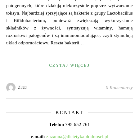
patogennych, które działają niekorzystnie poprzez wytwarzanie
toksyn. Najbardziej sprzyjające są bakterie z grupy Lactobacilius
i Bifidobacterium, ponieważ zwiększają wykorzystanie
składników z żywności, syntetyzują witaminy, hamują
rozrostowi patogenów i są immunomodulujące, czyli stymulują
układ odpornościowy. Reszta bakterii…
CZYTAJ WIĘCEJ
Zuza
0 Komentarzy
KONTAKT
Telefon
795 652 761
e-mail:
zuzanna@dietetykaplodnosci.pl