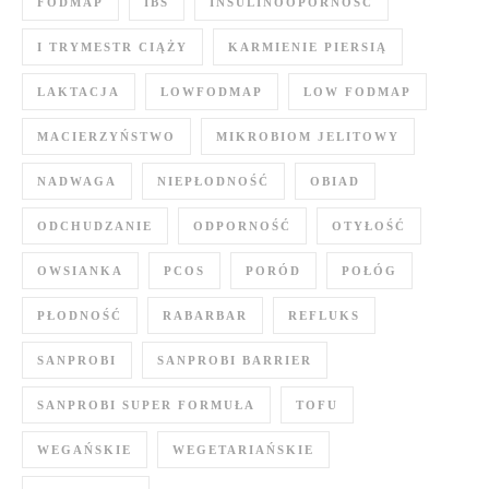
FODMAP
IBS
INSULINOOPORNOŚĆ
I TRYMESTR CIĄŻY
KARMIENIE PIERSIĄ
LAKTACJA
LOWFODMAP
LOW FODMAP
MACIERZYŃSTWO
MIKROBIOM JELITOWY
NADWAGA
NIEPŁODNOŚĆ
OBIAD
ODCHUDZANIE
ODPORNOŚĆ
OTYŁOŚĆ
OWSIANKA
PCOS
PORÓD
POŁÓG
PŁODNOŚĆ
RABARBAR
REFLUKS
SANPROBI
SANPROBI BARRIER
SANPROBI SUPER FORMUŁA
TOFU
WEGAŃSKIE
WEGETARIAŃSKIE