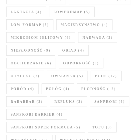
LAKTACJA
(4)
LOWFODMAP
(5)
LOW FODMAP
(6)
MACIERZYŃSTWO
(4)
MIKROBIOM JELITOWY
(4)
NADWAGA
(3)
NIEPŁODNOŚĆ
(9)
OBIAD
(4)
ODCHUDZANIE
(6)
ODPORNOŚĆ
(3)
OTYŁOŚĆ
(7)
OWSIANKA
(5)
PCOS
(12)
PORÓD
(4)
POŁÓG
(4)
PŁODNOŚĆ
(12)
RABARBAR
(3)
REFLUKS
(3)
SANPROBI
(6)
SANPROBI BARRIER
(4)
SANPROBI SUPER FORMUŁA
(5)
TOFU
(3)
WEGAŃSKIE
(13)
WEGETARIAŃSKIE
(12)