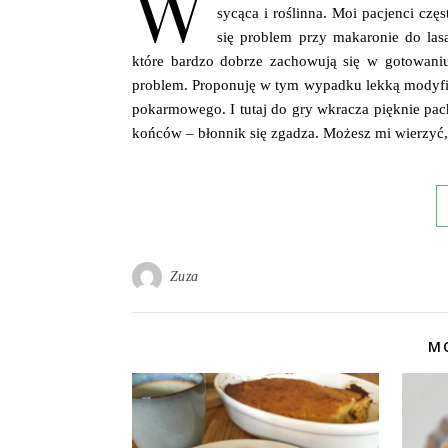
W
sycąca i roślinna. Moi pacjenci czę
się problem przy makaronie do las
które bardzo dobrze zachowują się w gotowaniu
problem. Proponuję w tym wypadku lekką modyfika
pokarmowego. I tutaj do gry wkracza pięknie pac
końców – błonnik się zgadza. Możesz mi wierzy
Zuza
MO