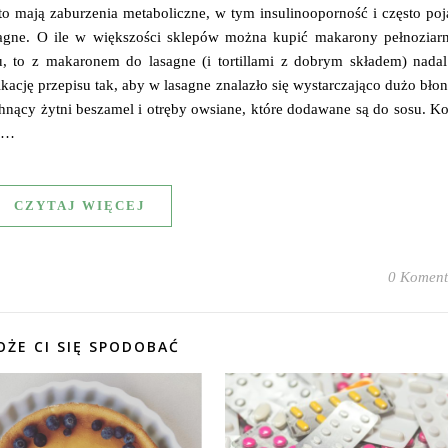
sto mają zaburzenia metaboliczne, w tym insulinooporność i często po
agne. O ile w większości sklepów można kupić makarony pełnoziarni
, to z makaronem do lasagne (i tortillami z dobrym składem) nadal 
cję przepisu tak, aby w lasagne znalazło się wystarczająco dużo bło
hnący żytni beszamel i otręby owsiane, które dodawane są do sosu. K
ć,…
CZYTAJ WIĘCEJ
0 Koment
ŻE CI SIĘ SPODOBAĆ