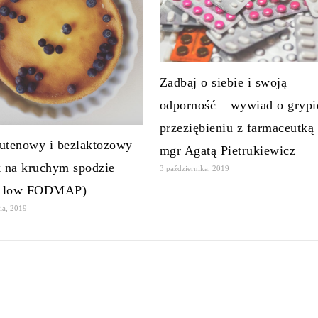
Zadbaj o siebie i swoją
odporność – wywiad o grypi
przeziębieniu z farmaceutką
utenowy i bezlaktozowy
mgr Agatą Pietrukiewicz
k na kruchym spodzie
3 października, 2019
ta low FODMAP)
ia, 2019