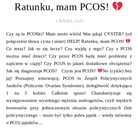
Ratunku, mam PCOS!
1 lutego, 2021
Czy są tu PCOSki? Mam może wśród Was jakąś CYSTER? (od
połączenia słowa cysta i sister) HELP! Ratunku, mam PCOS!
Co teraz? Jak to się leczy? Czy wyjdę z tego? Czy z PCOS
można mieć dzieci? Czy przez PCOS będę mieć problemy z
zajściem w ciążę? Czy PCOS to jakieś dodatkowe obciążenia?
Jak się diagnozuje PCOS? Czym jest PCOS?
No (cykle) bez
jaj! Poznajmy winowajcę. PCOS to Zespół Policystycznych
Janików (Policystic Ovarian Syndrome), dolegliwość dotykająca
1 na 5 kobiet. Całkiem sporo! Charakteryzuje się
występowaniem wysokiego stężenia androgenów, czyli męskich
hormonów przy jednoczesnym obrazie policystycznych (lub
policystycznego – może być tylko jeden jajnik – wtedy mówimy
o PCO) jajników…