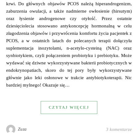
krwi. Do głównych objawów PCOS należą hiperandrogenizm,
zaburzenia owulacji, a także nadmierne owłosienie (hirsutym)
oraz łysienie androgenowe czy otyłość. Przez ostatnie
dziesięciolecia stosowano antykoncepcję hormonalną w celu
złagodzenia objawów i przywrócenia komfortu życia pacjentek z
PCOS, a w ostatnich latach do polecanych terapii dołączyła
suplementacja inozytolami, n-acetylo-cysteiną (NAC) oraz
synbiotykiem, czyli połączeniem probiotyku i prebiotyku. Może
wydawać się dziwne wykorzystywane bakterii probiotycznych w
endokrynopatiach, skoro do tej pory były wykorzystywane
głównie jako leki osłonowe w trakcie antybiotykoterapii. Nic
bardziej mylnego! Okazuje się…
CZYTAJ WIĘCEJ
Zuza
3 komentarze