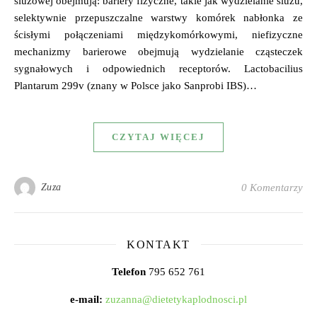
śluzowej obejmują: bariery fizyczne, takie jak wydzielanie śluzu,
selektywnie przepuszczalne warstwy komórek nabłonka ze
ścisłymi połączeniami międzykomórkowymi, niefizyczne
mechanizmy barierowe obejmują wydzielanie cząsteczek
sygnałowych i odpowiednich receptorów. Lactobacilius
Plantarum 299v (znany w Polsce jako Sanprobi IBS)…
CZYTAJ WIĘCEJ
Zuza
0 Komentarzy
KONTAKT
Telefon
795 652 761
e-mail:
zuzanna@dietetykaplodnosci.pl