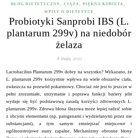
,
,
,
BLOG DIETETYCZNY
CIĄŻA
PIĘKNA KOBIETA
WPISY O DIETETYCE
Probiotyki Sanprobi IBS (L.
plantarum 299v) na niedobór
żelaza
8 maja, 2022
Lactobacilius Plantarum 299v dobry na wszystko? Wykazano, że
L. plantarum 299v korzystnie wpływa na wiele obszarów ciała,
zwłaszcza na przewód pokarmowy. Chociaż nie jest to jeszcze w
pełni zrozumiałe, utrzymanie i poprawa funkcji bariery jelit
wydaje się być podstawową zasadą korzyści zdrowotnych L.
plantarum 299v. Zdrowa błona śluzowa może lepiej radzić sobie
z obcymi elementami (np. patogenami i wydzielanymi przez nie
substancjami), a tym samym zmniejszać miejscowe i
ogólnoustrojowe stany zapalne. Mechanizmy obronne błony