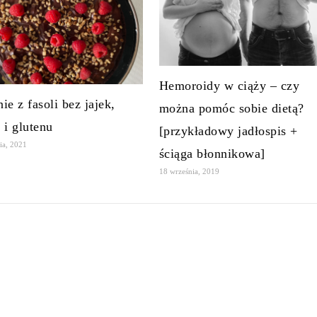
Hemoroidy w ciąży – czy
ie z fasoli bez jajek,
można pomóc sobie dietą?
 i glutenu
[przykładowy jadłospis +
ia, 2021
ściąga błonnikowa]
18 września, 2019