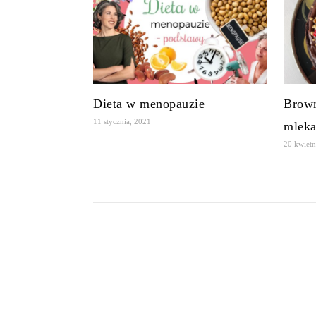
Dieta w menopauzie
Brown
11 stycznia, 2021
mleka
20 kwietn