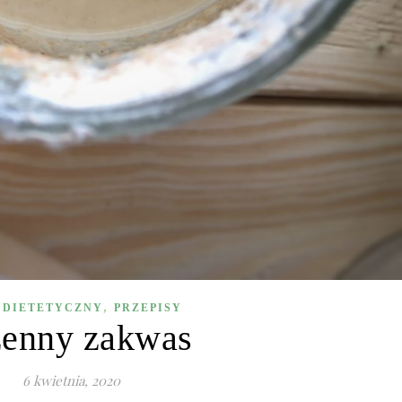
,
 DIETETYCZNY
PRZEPISY
zenny zakwas
6 kwietnia, 2020