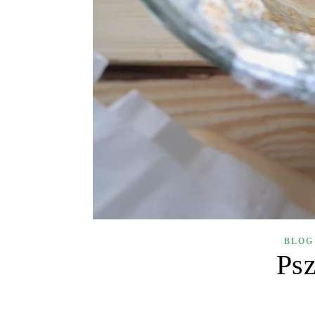
BLOG
Ps