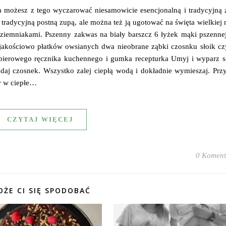
a możesz z tego wyczarować niesamowicie esencjonalną i tradycyjną 
t tradycyjną postną zupą, ale można też ją ugotować na święta wielkiej
ziemniakami. Pszenny zakwas na biały barszcz 6 łyżek mąki pszennej
 jakościowo płatków owsianych dwa nieobrane ząbki czosnku słoik czy
ierowego ręcznika kuchennego i gumka recepturka Umyj i wyparz sł
daj czosnek. Wszystko zalej ciepłą wodą i dokładnie wymieszaj. Przy
aw w ciepłe…
CZYTAJ WIĘCEJ
0 Koment
ŻE CI SIĘ SPODOBAĆ