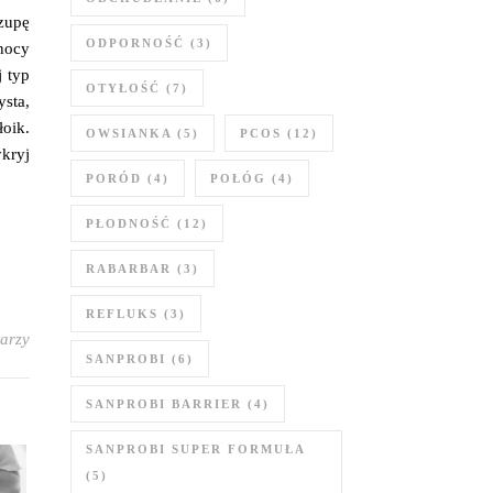
zupę
ODPORNOŚĆ
(3)
 nocy
 typ
OTYŁOŚĆ
(7)
sta,
oik.
OWSIANKA
(5)
PCOS
(12)
kryj
PORÓD
(4)
POŁÓG
(4)
PŁODNOŚĆ
(12)
RABARBAR
(3)
REFLUKS
(3)
arzy
SANPROBI
(6)
SANPROBI BARRIER
(4)
SANPROBI SUPER FORMUŁA
(5)