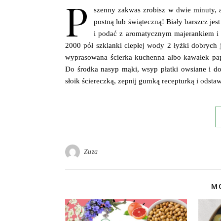
P
szenny zakwas zrobisz w dwie minuty, 
postną lub świąteczną! Biały barszcz jes
i podać z aromatycznym majerankiem i 
2000 pół szklanki ciepłej wody 2 łyżki dobrych
wyprasowana ścierka kuchenna albo kawałek pap
Do środka nasyp mąki, wsyp płatki owsiane i do
słoik ściereczką, zepnij gumką recepturką i odst
Zuza
MO