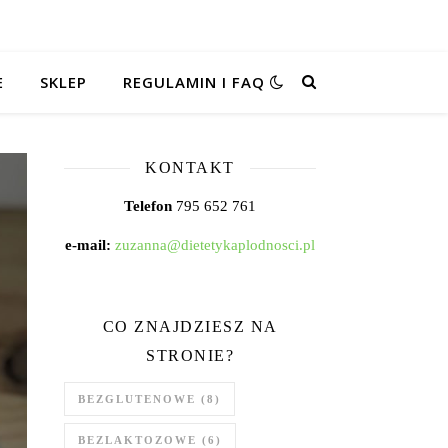
E
SKLEP
REGULAMIN I FAQ
KONTAKT
Telefon
795 652 761
e-mail:
zuzanna@dietetykaplodnosci.pl
CO ZNAJDZIESZ NA
STRONIE?
BEZGLUTENOWE
(8)
BEZLAKTOZOWE
(6)