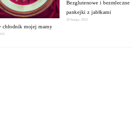
Bezglutenowe i bezmleczne
pankejki z jabłkami
28 lutego, 2021
y chłodnik mojej mamy
2019