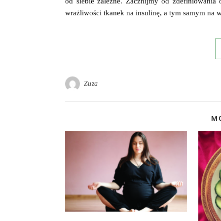
od siebie zależne. Zacznijmy od zdefiniowania
wrażliwości tkanek na insulinę, a tym samym n
Zuza
MO