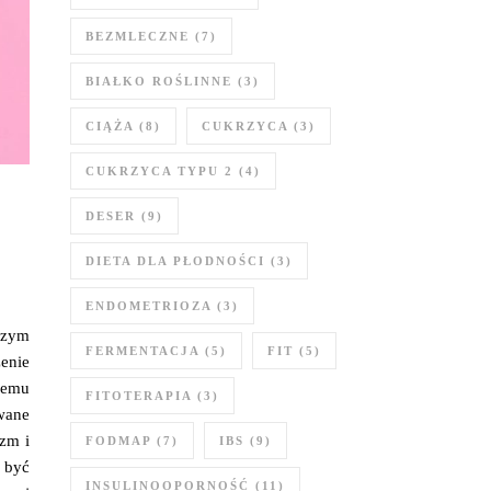
BEZMLECZNE
(7)
BIAŁKO ROŚLINNE
(3)
CIĄŻA
(8)
CUKRZYCA
(3)
CUKRZYCA TYPU 2
(4)
DESER
(9)
DIETA DLA PŁODNOŚCI
(3)
ENDOMETRIOZA
(3)
szym
FERMENTACJA
(5)
FIT
(5)
enie
lemu
FITOTERAPIA
(3)
wane
izm i
FODMAP
(7)
IBS
(9)
ą być
INSULINOOPORNOŚĆ
(11)