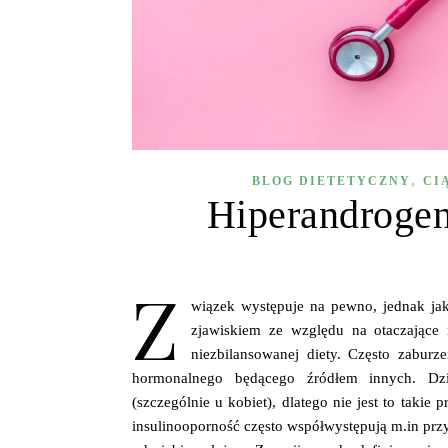
,
BLOG DIETETYCZNY
CI
Hiperandrogen
Z
wiązek występuje na pewno, jednak jak
zjawiskiem ze względu na otaczające 
niezbilansowanej diety. Często zaburz
hormonalnego będącego źródłem innych. Dzi
(szczególnie u kobiet), dlatego nie jest to tak
insulinooporność często współwystępują m.in przy