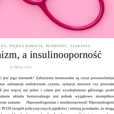
,
,
,
ĄŻA
PIĘKNA KOBIETA
PŁODNOŚĆ
STARANIA
izm, a insulinooporność
30 lipca, 2021
i jest jego kierunek? Zaburzenia hormonalne są coraz powszechniej
nas substancje endokrynnie czynne, sytuacje stresowe czy prowadz
eń jest więcej niż jedno i celem jest wyodrębnienie głównego prob
ałanie układu hormonalnego jest jednak wyjątkowo skompliko
ie proste zadanie. Hiperandrogenizm i insulinooporność Hiperandrogen
 PCOS (zespół policystycznych jajników) i istnieją przesłanki, że mog