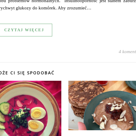
 obu problemów hormonalnych. Insulinooporność jest stanem zaburz
a wychwyt glukozy do komórek. Aby zrozumieć…
CZYTAJ WIĘCEJ
4 koment
ŻE CI SIĘ SPODOBAĆ