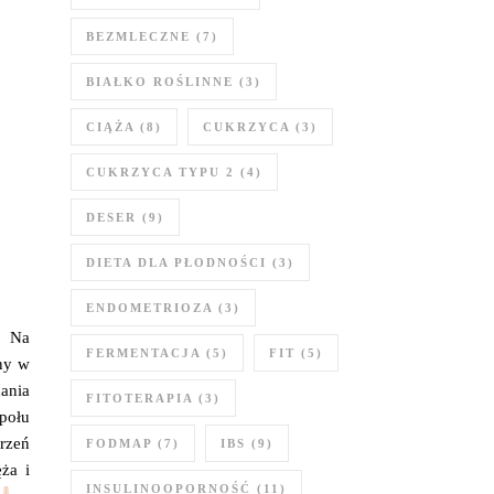
BEZMLECZNE
(7)
BIAŁKO ROŚLINNE
(3)
CIĄŻA
(8)
CUKRZYCA
(3)
CUKRZYCA TYPU 2
(4)
DESER
(9)
DIETA DLA PŁODNOŚCI
(3)
ENDOMETRIOZA
(3)
. Na
FERMENTACJA
(5)
FIT
(5)
any w
dania
FITOTERAPIA
(3)
połu
rzeń
FODMAP
(7)
IBS
(9)
ża i
INSULINOOPORNOŚĆ
(11)