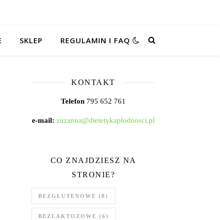
E
SKLEP
REGULAMIN I FAQ
KONTAKT
Telefon
795 652 761
e-mail:
zuzanna@dietetykaplodnosci.pl
CO ZNAJDZIESZ NA
STRONIE?
BEZGLUTENOWE
(8)
BEZLAKTOZOWE
(6)