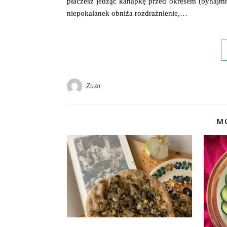
płaczesz jedząc kanapkę przed okresem (bynaj
niepokalanek obniża rozdrażnienie,…
Zuza
MO