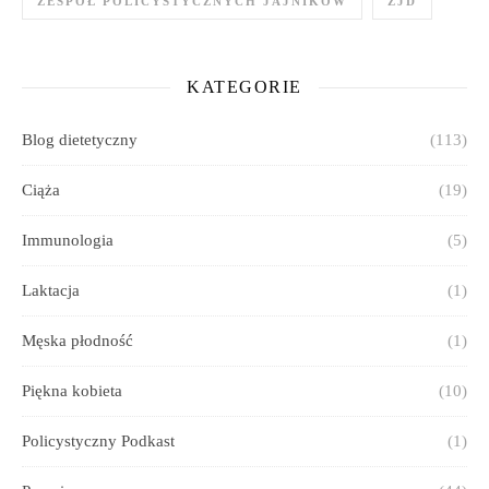
ZESPÓŁ POLICYSTYCZNYCH JAJNIKÓW
ZJD
KATEGORIE
Blog dietetyczny
(113)
Ciąża
(19)
Immunologia
(5)
Laktacja
(1)
Męska płodność
(1)
Piękna kobieta
(10)
Policystyczny Podkast
(1)