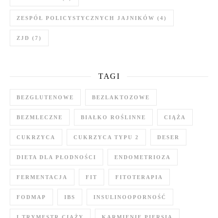
ZESPÓŁ POLICYSTYCZNYCH JAJNIKÓW
(4)
ZJD
(7)
TAGI
BEZGLUTENOWE
BEZLAKTOZOWE
BEZMLECZNE
BIAŁKO ROŚLINNE
CIĄŻA
CUKRZYCA
CUKRZYCA TYPU 2
DESER
DIETA DLA PŁODNOŚCI
ENDOMETRIOZA
FERMENTACJA
FIT
FITOTERAPIA
FODMAP
IBS
INSULINOOPORNOŚĆ
I TRYMESTR CIĄŻY
KARMIENIE PIERSIĄ