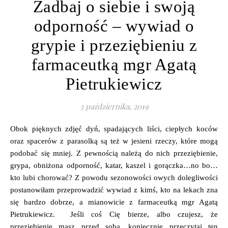
Zadbaj o siebie i swoją
odporność – wywiad o
grypie i przeziębieniu z
farmaceutką mgr Agatą
Pietrukiewicz
3 października, 2019
Obok pięknych zdjęć dyń, spadających liści, ciepłych koców
oraz spacerów z parasolką są też w jesieni rzeczy, które mogą
podobać się mniej. Z pewnością należą do nich przeziębienie,
grypa, obniżona odporność, katar, kaszel i gorączka…no bo…
kto lubi chorować? Z powodu sezonowości owych dolegliwości
postanowiłam przeprowadzić wywiad z kimś, kto na lekach zna
się bardzo dobrze, a mianowicie z farmaceutką mgr Agatą
Pietrukiewicz. Jeśli coś Cię bierze, albo czujesz, że
przeziębienie masz przed sobą, koniecznie przeczytaj ten