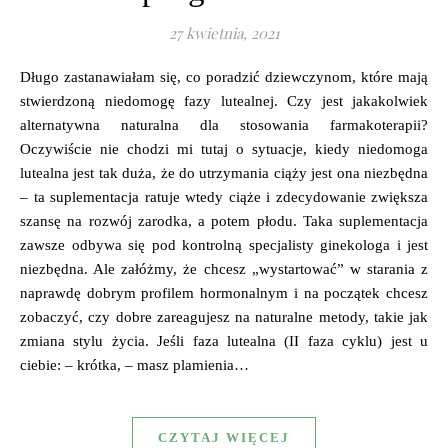
27 kwietnia, 2021
Długo zastanawiałam się, co poradzić dziewczynom, które mają
stwierdzoną niedomogę fazy lutealnej. Czy jest jakakolwiek
alternatywna naturalna dla stosowania farmakoterapii?
Oczywiście nie chodzi mi tutaj o sytuacje, kiedy niedomoga
lutealna jest tak duża, że do utrzymania ciąży jest ona niezbędna
– ta suplementacja ratuje wtedy ciąże i zdecydowanie zwiększa
szansę na rozwój zarodka, a potem płodu. Taka suplementacja
zawsze odbywa się pod kontrolną specjalisty ginekologa i jest
niezbędna. Ale załóżmy, że chcesz „wystartować” w starania z
naprawdę dobrym profilem hormonalnym i na początek chcesz
zobaczyć, czy dobre zareagujesz na naturalne metody, takie jak
zmiana stylu życia. Jeśli faza lutealna (II faza cyklu) jest u
ciebie: – krótka, – masz plamienia…
CZYTAJ WIĘCEJ