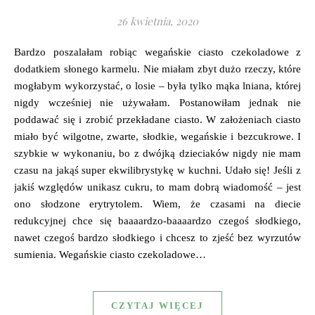
26 kwietnia, 2020
Bardzo poszalałam robiąc wegańskie ciasto czekoladowe z
dodatkiem słonego karmelu. Nie miałam zbyt dużo rzeczy, które
mogłabym wykorzystać, o losie – była tylko mąka lniana, której
nigdy wcześniej nie używałam. Postanowiłam jednak nie
poddawać się i zrobić przekładane ciasto. W założeniach ciasto
miało być wilgotne, zwarte, słodkie, wegańskie i bezcukrowe. I
szybkie w wykonaniu, bo z dwójką dzieciaków nigdy nie mam
czasu na jakąś super ekwilibrystykę w kuchni. Udało się! Jeśli z
jakiś względów unikasz cukru, to mam dobrą wiadomość – jest
ono słodzone erytrytolem. Wiem, że czasami na diecie
redukcyjnej chce się baaaardzo-baaaardzo czegoś słodkiego,
nawet czegoś bardzo słodkiego i chcesz to zjeść bez wyrzutów
sumienia. Wegańskie ciasto czekoladowe…
CZYTAJ WIĘCEJ