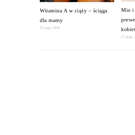
Mio i
Witamina A w ciąży – ściąga
prewe
dla mamy
22 maja, 2019
kobie
27 maja,