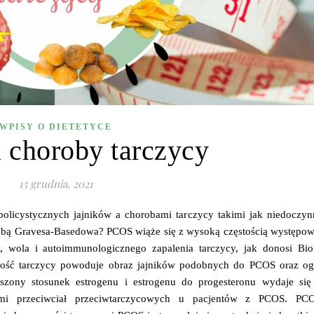
WPISY O DIETETYCE
 choroby tarczycy
15 grudnia, 2021
policystycznych jajników a chorobami tarczycy takimi jak niedoczyn
obą Gravesa-Basedowa? PCOS wiąże się z wysoką częstością występow
cy, wola i autoimmunologicznego zapalenia tarczycy, jak donosi Bi
nność tarczycy powoduje obraz jajników podobnych do PCOS oraz og
szony stosunek estrogenu i estrogenu do progesteronu wydaje się
mi przeciwciał przeciwtarczycowych u pacjentów z PCOS. PC