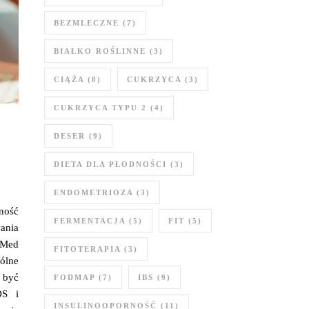
BEZMLECZNE
(7)
BIAŁKO ROŚLINNE
(3)
CIĄŻA
(8)
CUKRZYCA
(3)
CUKRZYCA TYPU 2
(4)
DESER
(9)
DIETA DLA PŁODNOŚCI
(3)
ENDOMETRIOZA
(3)
ność
FERMENTACJA
(5)
FIT
(5)
ania
oMed
FITOTERAPIA
(3)
ólne
 być
FODMAP
(7)
IBS
(9)
OS i
INSULINOOPORNOŚĆ
(11)