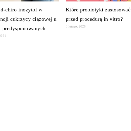
 d-chiro inozytol w
Które probiotyki zastosować
ncji cukrzycy ciążowej u
przed procedurą in vitro?
3 lutego, 2026
t predysponowanych
 2021