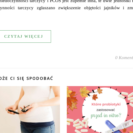
iedoczynności tarczycy i PCOS jest zupełnie inna, te dwie jednostki
nności tarczycy zgłaszano zwiększenie objętości jajników i zm
CZYTAJ WIĘCEJ
0 Koment
ŻE CI SIĘ SPODOBAĆ