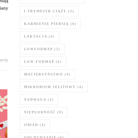
 mają
iany
I TRYMESTR CIĄŻY
(3)
KARMIENIE PIERSIĄ
(6)
LAKTACJA
(4)
LOWFODMAP
(5)
arzy
LOW FODMAP
(6)
MACIERZYŃSTWO
(4)
MIKROBIOM JELITOWY
(4)
NADWAGA
(3)
NIEPŁODNOŚĆ
(9)
OBIAD
(4)
ODCHUDZANIE
(6)