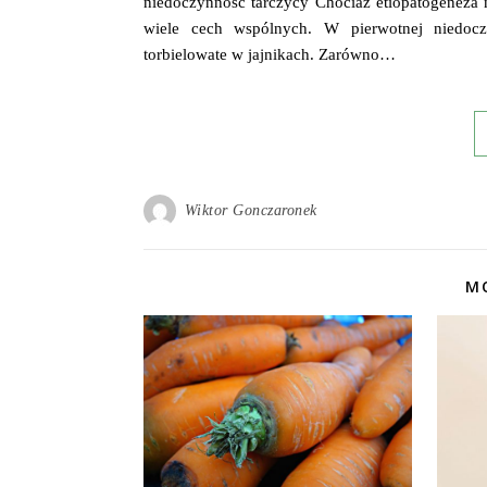
niedoczynność tarczycy Chociaż etiopatogeneza n
wiele cech wspólnych. W pierwotnej niedoczy
torbielowate w jajnikach. Zarówno…
Wiktor Gonczaronek
MO