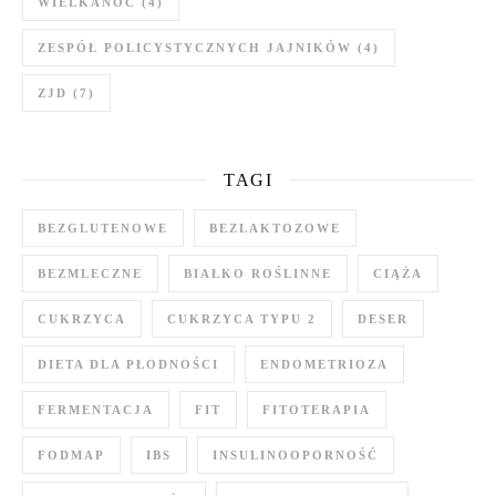
WIELKANOC
(4)
ZESPÓŁ POLICYSTYCZNYCH JAJNIKÓW
(4)
ZJD
(7)
TAGI
BEZGLUTENOWE
BEZLAKTOZOWE
BEZMLECZNE
BIAŁKO ROŚLINNE
CIĄŻA
CUKRZYCA
CUKRZYCA TYPU 2
DESER
DIETA DLA PŁODNOŚCI
ENDOMETRIOZA
FERMENTACJA
FIT
FITOTERAPIA
FODMAP
IBS
INSULINOOPORNOŚĆ