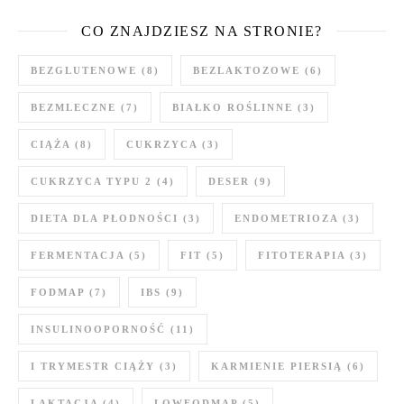
CO ZNAJDZIESZ NA STRONIE?
BEZGLUTENOWE
(8)
BEZLAKTOZOWE
(6)
BEZMLECZNE
(7)
BIAŁKO ROŚLINNE
(3)
CIĄŻA
(8)
CUKRZYCA
(3)
CUKRZYCA TYPU 2
(4)
DESER
(9)
DIETA DLA PŁODNOŚCI
(3)
ENDOMETRIOZA
(3)
FERMENTACJA
(5)
FIT
(5)
FITOTERAPIA
(3)
FODMAP
(7)
IBS
(9)
INSULINOOPORNOŚĆ
(11)
I TRYMESTR CIĄŻY
(3)
KARMIENIE PIERSIĄ
(6)
LAKTACJA
(4)
LOWFODMAP
(5)