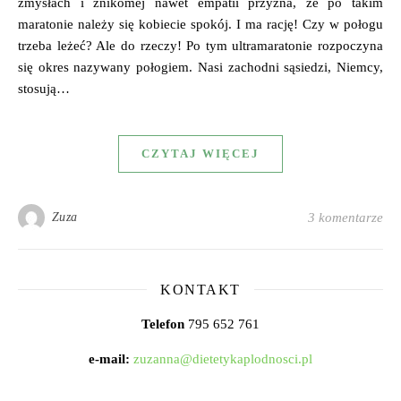
zmysłach i znikomej nawet empatii przyzna, że po takim
maratonie należy się kobiecie spokój. I ma rację! Czy w połogu
trzeba leżeć? Ale do rzeczy! Po tym ultramaratonie rozpoczyna
się okres nazywany połogiem. Nasi zachodni sąsiedzi, Niemcy,
stosują…
CZYTAJ WIĘCEJ
Zuza
3 komentarze
KONTAKT
Telefon
795 652 761
e-mail:
zuzanna@dietetykaplodnosci.pl