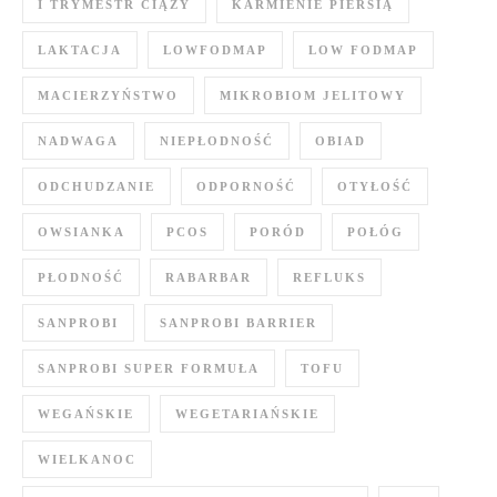
I TRYMESTR CIĄŻY
KARMIENIE PIERSIĄ
LAKTACJA
LOWFODMAP
LOW FODMAP
MACIERZYŃSTWO
MIKROBIOM JELITOWY
NADWAGA
NIEPŁODNOŚĆ
OBIAD
ODCHUDZANIE
ODPORNOŚĆ
OTYŁOŚĆ
OWSIANKA
PCOS
PORÓD
POŁÓG
PŁODNOŚĆ
RABARBAR
REFLUKS
SANPROBI
SANPROBI BARRIER
SANPROBI SUPER FORMUŁA
TOFU
WEGAŃSKIE
WEGETARIAŃSKIE
WIELKANOC