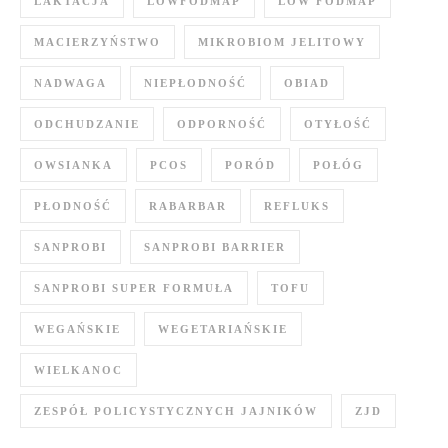
LAKTACJA
LOWFODMAP
LOW FODMAP
MACIERZYŃSTWO
MIKROBIOM JELITOWY
NADWAGA
NIEPŁODNOŚĆ
OBIAD
ODCHUDZANIE
ODPORNOŚĆ
OTYŁOŚĆ
OWSIANKA
PCOS
PORÓD
POŁÓG
PŁODNOŚĆ
RABARBAR
REFLUKS
SANPROBI
SANPROBI BARRIER
SANPROBI SUPER FORMUŁA
TOFU
WEGAŃSKIE
WEGETARIAŃSKIE
WIELKANOC
ZESPÓŁ POLICYSTYCZNYCH JAJNIKÓW
ZJD