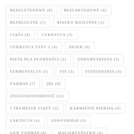
BEZGLUTENOWE
(8)
BEZLAKTOZOWE
(6)
BEZMLECZNE
(7)
BIAŁKO ROŚLINNE
(3)
CIĄŻA
(8)
CUKRZYCA
(3)
CUKRZYCA TYPU 2
(4)
DESER
(9)
DIETA DLA PŁODNOŚCI
(3)
ENDOMETRIOZA
(3)
FERMENTACJA
(5)
FIT
(5)
FITOTERAPIA
(3)
FODMAP
(7)
IBS
(9)
INSULINOOPORNOŚĆ
(11)
I TRYMESTR CIĄŻY
(3)
KARMIENIE PIERSIĄ
(6)
LAKTACJA
(4)
LOWFODMAP
(5)
LOW FODMAP
(6)
MACIERZYŃSTWO
(4)