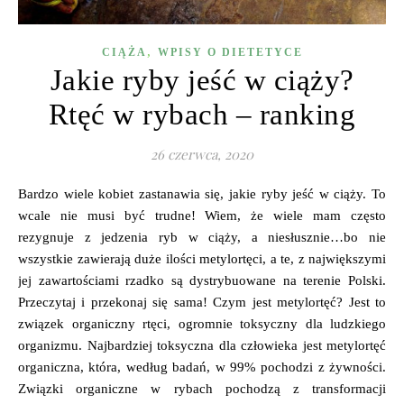
,
CIĄŻA
WPISY O DIETETYCE
Jakie ryby jeść w ciąży?
Rtęć w rybach – ranking
26 czerwca, 2020
Bardzo wiele kobiet zastanawia się, jakie ryby jeść w ciąży. To
wcale nie musi być trudne! Wiem, że wiele mam często
rezygnuje z jedzenia ryb w ciąży, a niesłusznie…bo nie
wszystkie zawierają duże ilości metylortęci, a te, z największymi
jej zawartościami rzadko są dystrybuowane na terenie Polski.
Przeczytaj i przekonaj się sama! Czym jest metylortęć? Jest to
związek organiczny rtęci, ogromnie toksyczny dla ludzkiego
organizmu. Najbardziej toksyczna dla człowieka jest metylortęć
organiczna, która, według badań, w 99% pochodzi z żywności.
Związki organiczne w rybach pochodzą z transformacji