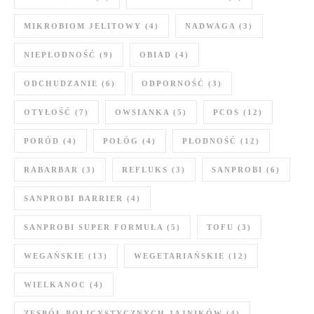
MIKROBIOM JELITOWY
(4)
NADWAGA
(3)
NIEPŁODNOŚĆ
(9)
OBIAD
(4)
ODCHUDZANIE
(6)
ODPORNOŚĆ
(3)
OTYŁOŚĆ
(7)
OWSIANKA
(5)
PCOS
(12)
PORÓD
(4)
POŁÓG
(4)
PŁODNOŚĆ
(12)
RABARBAR
(3)
REFLUKS
(3)
SANPROBI
(6)
SANPROBI BARRIER
(4)
SANPROBI SUPER FORMUŁA
(5)
TOFU
(3)
WEGAŃSKIE
(13)
WEGETARIAŃSKIE
(12)
WIELKANOC
(4)
ZESPÓŁ POLICYSTYCZNYCH JAJNIKÓW
(4)