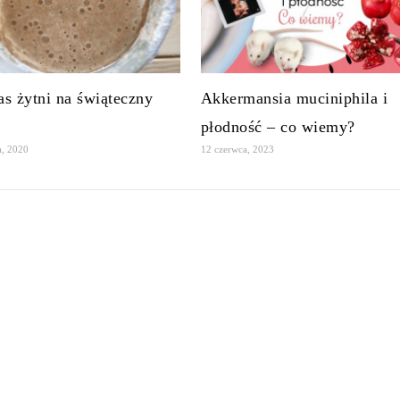
s żytni na świąteczny
Akkermansia muciniphila i
płodność – co wiemy?
a, 2020
12 czerwca, 2023