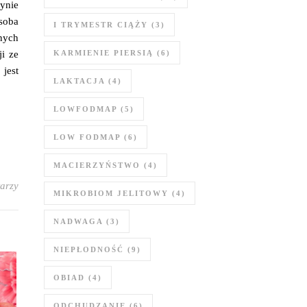
dynie
soba
I TRYMESTR CIĄŻY
(3)
nych
i ze
KARMIENIE PIERSIĄ
(6)
 jest
LAKTACJA
(4)
LOWFODMAP
(5)
LOW FODMAP
(6)
MACIERZYŃSTWO
(4)
arzy
MIKROBIOM JELITOWY
(4)
NADWAGA
(3)
NIEPŁODNOŚĆ
(9)
OBIAD
(4)
ODCHUDZANIE
(6)