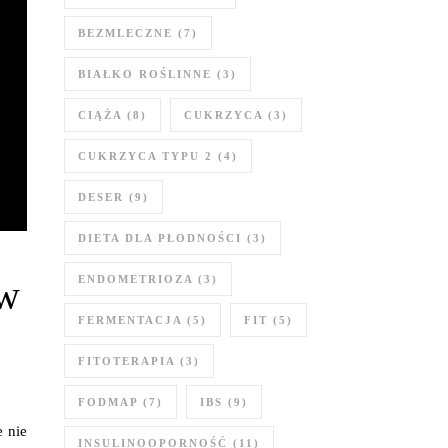
BEZMLECZNE
(7)
BIAŁKO ROŚLINNE
(3)
CIĄŻA
(8)
CUKRZYCA
(3)
CUKRZYCA TYPU 2
(4)
DESER
(9)
DIETA DLA PŁODNOŚCI
(3)
 w
ENDOMETRIOZA
(3)
FERMENTACJA
(5)
FIT
(5)
FITOTERAPIA
(3)
FODMAP
(7)
IBS
(9)
e nie
INSULINOOPORNOŚĆ
(11)