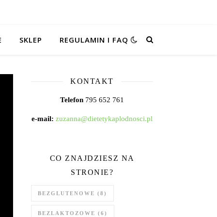
E
SKLEP
REGULAMIN I FAQ
KONTAKT
Telefon
795 652 761
e-mail:
zuzanna@dietetykaplodnosci.pl
CO ZNAJDZIESZ NA
STRONIE?
BEZGLUTENOWE
(8)
BEZLAKTOZOWE
(6)