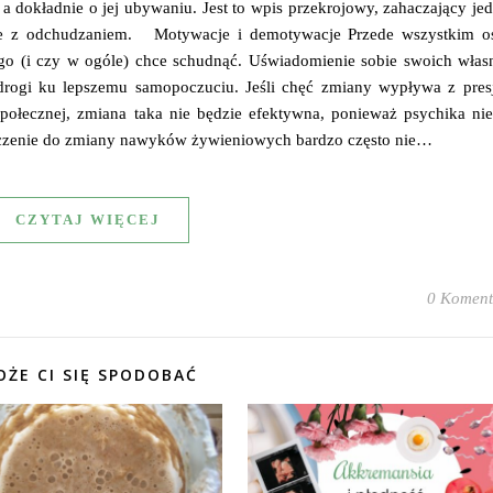
 a dokładnie o jej ubywaniu. Jest to wpis przekrojowy, zahaczający je
ane z odchudzaniem. Motywacje i demotywacje Przede wszystkim o
ego (i czy w ogóle) chce schudnąć. Uświadomienie sobie swoich włas
drogi ku lepszemu samopoczuciu. Jeśli chęć zmiany wypływa z presj
 społecznej, zmiana taka nie będzie efektywna, ponieważ psychika nie
czenie do zmiany nawyków żywieniowych bardzo często nie…
CZYTAJ WIĘCEJ
0 Koment
ŻE CI SIĘ SPODOBAĆ