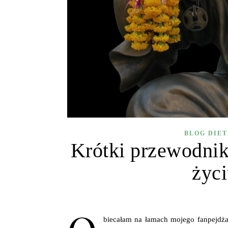
BLOG DIE
Krótki przewodnik
życ
biecałam na łamach mojego fanpejdża 