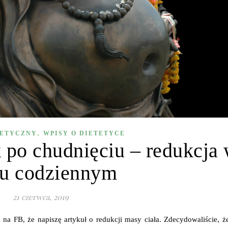
,
TETYCZNY
WPISY O DIETETYCE
 po chudnięciu – redukcja
iu codziennym
21 czerwca, 2019
na FB, że napiszę artykuł o redukcji masy ciała. Zdecydowaliście, ż