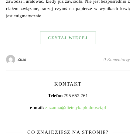
zawodzi i uratować, kiedy już zawiodło. Nie jest bezpośrednio z
ciałem związane, raczej czymś na papierze w wynikach krwi;
jest enigmatycznie…
CZYTAJ WIĘCEJ
Zuza
0 Komentarzy
KONTAKT
Telefon
795 652 761
e-mail:
zuzanna@dietetykaplodnosci.pl
CO ZNAJDZIESZ NA STRONIE?