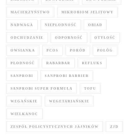
MACIERZYŃSTWO
MIKROBIOM JELITOWY
NADWAGA
NIEPŁODNOŚĆ
OBIAD
ODCHUDZANIE
ODPORNOŚĆ
OTYŁOŚĆ
OWSIANKA
PCOS
PORÓD
POŁÓG
PŁODNOŚĆ
RABARBAR
REFLUKS
SANPROBI
SANPROBI BARRIER
SANPROBI SUPER FORMUŁA
TOFU
WEGAŃSKIE
WEGETARIAŃSKIE
WIELKANOC
ZESPÓŁ POLICYSTYCZNYCH JAJNIKÓW
ZJD