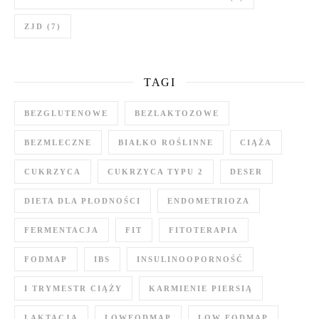
ZJD
(7)
TAGI
BEZGLUTENOWE
BEZLAKTOZOWE
BEZMLECZNE
BIAŁKO ROŚLINNE
CIĄŻA
CUKRZYCA
CUKRZYCA TYPU 2
DESER
DIETA DLA PŁODNOŚCI
ENDOMETRIOZA
FERMENTACJA
FIT
FITOTERAPIA
FODMAP
IBS
INSULINOOPORNOŚĆ
I TRYMESTR CIĄŻY
KARMIENIE PIERSIĄ
LAKTACJA
LOWFODMAP
LOW FODMAP