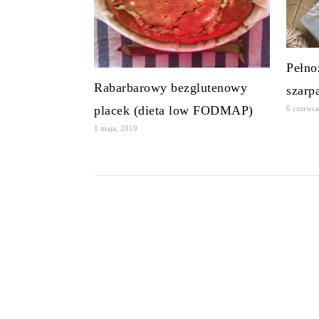
Pełnoz
Rabarbarowy bezglutenowy
szarp
placek (dieta low FODMAP)
6 czerwca
1 maja, 2019