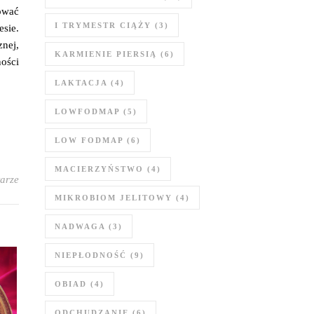
ować
I TRYMESTR CIĄŻY
(3)
sie.
znej,
KARMIENIE PIERSIĄ
(6)
ności
LAKTACJA
(4)
LOWFODMAP
(5)
LOW FODMAP
(6)
MACIERZYŃSTWO
(4)
arze
MIKROBIOM JELITOWY
(4)
NADWAGA
(3)
NIEPŁODNOŚĆ
(9)
OBIAD
(4)
ODCHUDZANIE
(6)