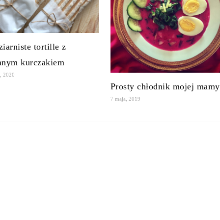
iarniste tortille z
anym kurczakiem
, 2020
Prosty chłodnik mojej mamy
7 maja, 2019