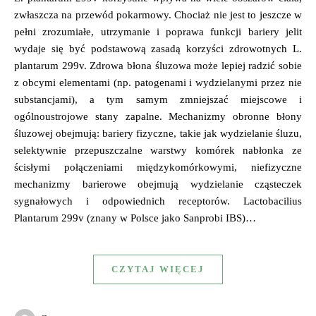
zwłaszcza na przewód pokarmowy. Chociaż nie jest to jeszcze w
pełni zrozumiałe, utrzymanie i poprawa funkcji bariery jelit
wydaje się być podstawową zasadą korzyści zdrowotnych L.
plantarum 299v. Zdrowa błona śluzowa może lepiej radzić sobie
z obcymi elementami (np. patogenami i wydzielanymi przez nie
substancjami), a tym samym zmniejszać miejscowe i
ogólnoustrojowe stany zapalne. Mechanizmy obronne błony
śluzowej obejmują: bariery fizyczne, takie jak wydzielanie śluzu,
selektywnie przepuszczalne warstwy komórek nabłonka ze
ścisłymi połączeniami międzykomórkowymi, niefizyczne
mechanizmy barierowe obejmują wydzielanie cząsteczek
sygnałowych i odpowiednich receptorów. Lactobacilius
Plantarum 299v (znany w Polsce jako Sanprobi IBS)…
CZYTAJ WIĘCEJ