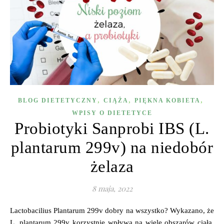
,
,
,
BLOG DIETETYCZNY
CIĄŻA
PIĘKNA KOBIETA
WPISY O DIETETYCE
Probiotyki Sanprobi IBS (L.
plantarum 299v) na niedobór
żelaza
8 maja, 2022
Lactobacilius Plantarum 299v dobry na wszystko? Wykazano, że
L. plantarum 299v korzystnie wpływa na wiele obszarów ciała,