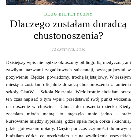
BLOG DIETETYCZNY
Dlaczego zostałam doradcą
chustonoszenia?
12 czerwca, 2019
Dzisiejszy wpis nie będzie okraszony bibliografią medyczną, ani
zawiłymi nazwami zagadkowych substancji, występującymi w
pożywieniu. Będzie, powiedzmy, trochę lajfstajlowy. W zeszłym
miesiącu zostałam oficjalnie doradcą chustonoszenia z ramienia
szkoły ClauWi – Szkoła Noszenia. Wielokrotnie chciałam przez
ten czas napisać o tym wpis i przedstawić swój punkt widzenia
na noszenie w chuście. Chusta do noszenia dziecka Kiedy
zostałam młodą mamą, to męczyło mnie jedno – stałe
kursowanie między sypialnią, gdzie spała moja córka i kuchnią,
gdzie gotowałam obiady. Często podczas czynności domowych
budziłam córkę, co przekładało się na wydłużenie wszystkich