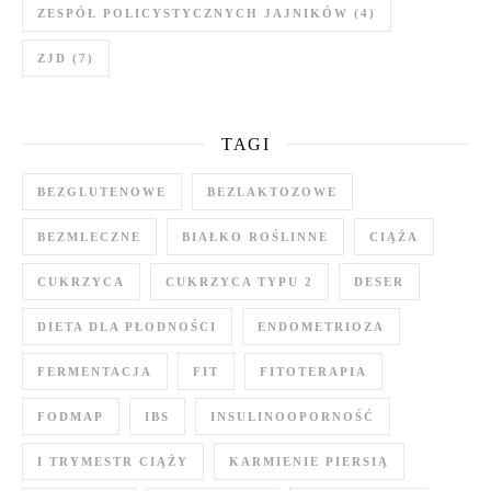
ZESPÓŁ POLICYSTYCZNYCH JAJNIKÓW
(4)
ZJD
(7)
TAGI
BEZGLUTENOWE
BEZLAKTOZOWE
BEZMLECZNE
BIAŁKO ROŚLINNE
CIĄŻA
CUKRZYCA
CUKRZYCA TYPU 2
DESER
DIETA DLA PŁODNOŚCI
ENDOMETRIOZA
FERMENTACJA
FIT
FITOTERAPIA
FODMAP
IBS
INSULINOOPORNOŚĆ
I TRYMESTR CIĄŻY
KARMIENIE PIERSIĄ