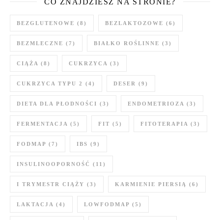
CO ZNAJDZIESZ NA STRONIE?
BEZGLUTENOWE
(8)
BEZLAKTOZOWE
(6)
BEZMLECZNE
(7)
BIAŁKO ROŚLINNE
(3)
CIĄŻA
(8)
CUKRZYCA
(3)
CUKRZYCA TYPU 2
(4)
DESER
(9)
DIETA DLA PŁODNOŚCI
(3)
ENDOMETRIOZA
(3)
FERMENTACJA
(5)
FIT
(5)
FITOTERAPIA
(3)
FODMAP
(7)
IBS
(9)
INSULINOOPORNOŚĆ
(11)
I TRYMESTR CIĄŻY
(3)
KARMIENIE PIERSIĄ
(6)
LAKTACJA
(4)
LOWFODMAP
(5)