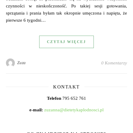
czynności w nieskończoność. Po takiej sesji gotowania,
sprzątania i prania byłam tak okropnie umęczona i napięta, że
pierwsze 6 tygodni…
CZYTAJ WIĘCEJ
Zuza
0 Komentarzy
KONTAKT
Telefon
795 652 761
e-mail:
zuzanna@dietetykaplodnosci.pl