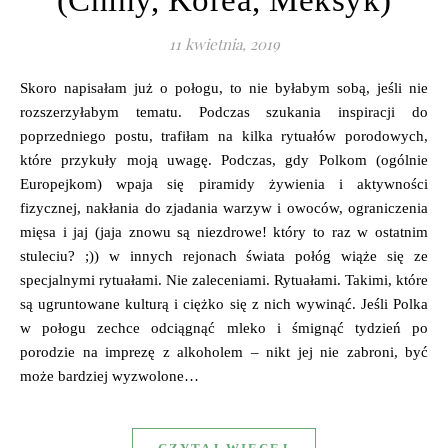
11 kwietnia, 2019
Skoro napisałam już o połogu, to nie byłabym sobą, jeśli nie
rozszerzyłabym tematu. Podczas szukania inspiracji do
poprzedniego postu, trafiłam na kilka rytuałów porodowych,
które przykuły moją uwagę. Podczas, gdy Polkom (ogólnie
Europejkom) wpaja się piramidy żywienia i aktywności
fizycznej, nakłania do zjadania warzyw i owoców, ograniczenia
mięsa i jaj (jaja znowu są niezdrowe! który to raz w ostatnim
stuleciu? ;)) w innych rejonach świata połóg wiąże się ze
specjalnymi rytuałami. Nie zaleceniami. Rytuałami. Takimi, które
są ugruntowane kulturą i ciężko się z nich wywinąć. Jeśli Polka
w połogu zechce odciągnąć mleko i śmignąć tydzień po
porodzie na imprezę z alkoholem – nikt jej nie zabroni, być
może bardziej wyzwolone…