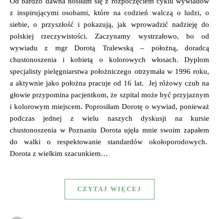
Od bardzo dawna nosiłam się z rozpoczęciem cyklu wywiadów
z inspirującymi osobami, które na codzień walczą o ludzi, o
siebie, o przyszłość i pokazują, jak wprowadzić nadzieję do
polskiej rzeczywistości. Zaczynamy wystrzałowo, bo od
wywiadu z mgr Dorotą Tralewską – położną, doradcą
chustonoszenia i kobietą o kolorowych włosach. Dyplom
specjalisty pielęgniarstwa położniczego otrzymała w 1996 roku,
a aktywnie jako położna pracuje od 16 lat. Jej różowy czub na
głowie przypomina pacjentkom, że szpital może być przyjaznym
i kolorowym miejscem. Poprosiłam Dorotę o wywiad, ponieważ
podczas jednej z wielu naszych dyskusji na kursie
chustonoszenia w Poznaniu Dorota ujęła mnie swoim zapałem
do walki o respektowanie standardów okołoporodowych.
Dorota z wielkim szacunkiem…
CZYTAJ WIĘCEJ