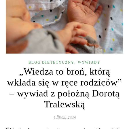
,
BLOG DIETETYCZNY
WYWIADY
„Wiedza to broń, którą
wkłada się w ręce rodziców”
– wywiad z położną Dorotą
Tralewską
5 lipca, 2019