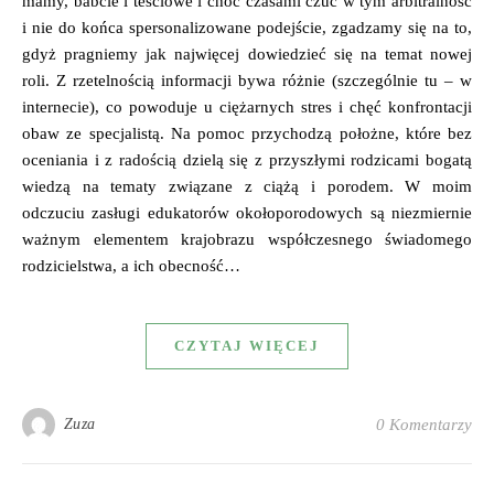
mamy, babcie i teściowe i choć czasami czuć w tym arbitralność
i nie do końca spersonalizowane podejście, zgadzamy się na to,
gdyż pragniemy jak najwięcej dowiedzieć się na temat nowej
roli. Z rzetelnością informacji bywa różnie (szczególnie tu – w
internecie), co powoduje u ciężarnych stres i chęć konfrontacji
obaw ze specjalistą. Na pomoc przychodzą położne, które bez
oceniania i z radością dzielą się z przyszłymi rodzicami bogatą
wiedzą na tematy związane z ciążą i porodem. W moim
odczuciu zasługi edukatorów okołoporodowych są niezmiernie
ważnym elementem krajobrazu współczesnego świadomego
rodzicielstwa, a ich obecność…
CZYTAJ WIĘCEJ
Zuza
0 Komentarzy