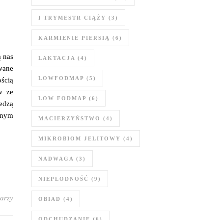
I TRYMESTR CIĄŻY
(3)
KARMIENIE PIERSIĄ
(6)
ą nas
LAKTACJA
(4)
wane
LOWFODMAP
(5)
ością
w ze
LOW FODMAP
(6)
iedzą
żnym
MACIERZYŃSTWO
(4)
MIKROBIOM JELITOWY
(4)
NADWAGA
(3)
NIEPŁODNOŚĆ
(9)
arzy
OBIAD
(4)
ODCHUDZANIE
(6)