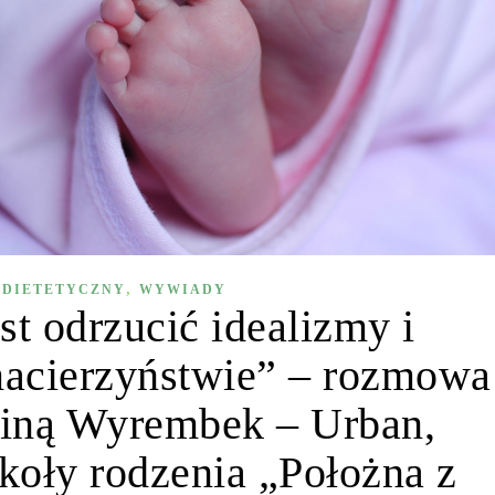
,
 DIETETYCZNY
WYWIADY
st odrzucić idealizmy i
acierzyństwie” – rozmowa
liną Wyrembek – Urban,
zkoły rodzenia „Położna z