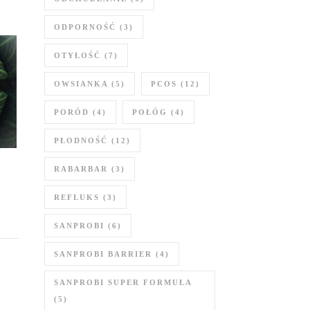
ODPORNOŚĆ
(3)
OTYŁOŚĆ
(7)
OWSIANKA
(5)
PCOS
(12)
PORÓD
(4)
POŁÓG
(4)
PŁODNOŚĆ
(12)
RABARBAR
(3)
REFLUKS
(3)
SANPROBI
(6)
SANPROBI BARRIER
(4)
SANPROBI SUPER FORMUŁA
(5)