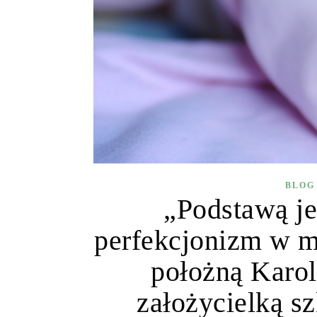
BLOG
„Podstawą je
perfekcjonizm w m
położną Karo
założycielką s