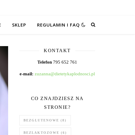
E
SKLEP
REGULAMIN I FAQ
KONTAKT
Telefon
795 652 761
e-mail:
zuzanna@dietetykaplodnosci.pl
CO ZNAJDZIESZ NA
STRONIE?
BEZGLUTENOWE
(8)
BEZLAKTOZOWE
(6)