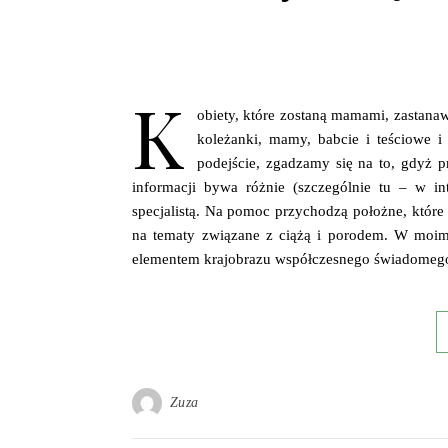
K
obiety, które zostaną mamami, zastanawi
koleżanki, mamy, babcie i teściowe i
podejście, zgadzamy się na to, gdyż pr
informacji bywa różnie (szczególnie tu – w in
specjalistą. Na pomoc przychodzą położne, które 
na tematy związane z ciążą i porodem. W moi
elementem krajobrazu współczesnego świadomego
Zuza