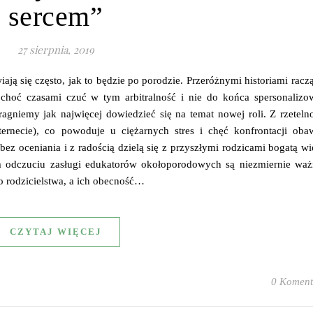
sercem”
27 sierpnia, 2019
ają się często, jak to będzie po porodzie. Przeróżnymi historiami racz
 choć czasami czuć w tym arbitralność i nie do końca spersonalizo
agniemy jak najwięcej dowiedzieć się na temat nowej roli. Z rzeteln
ternecie), co powoduje u ciężarnych stres i chęć konfrontacji oba
bez oceniania i z radością dzielą się z przyszłymi rodzicami bogatą w
m odczuciu zasługi edukatorów okołoporodowych są niezmiernie wa
 rodzicielstwa, a ich obecność…
CZYTAJ WIĘCEJ
0 Koment