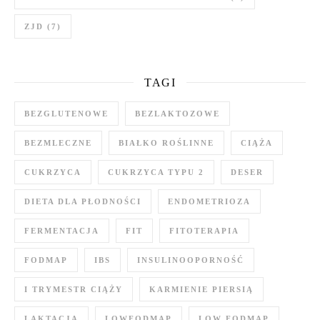
ZJD
(7)
TAGI
BEZGLUTENOWE
BEZLAKTOZOWE
BEZMLECZNE
BIAŁKO ROŚLINNE
CIĄŻA
CUKRZYCA
CUKRZYCA TYPU 2
DESER
DIETA DLA PŁODNOŚCI
ENDOMETRIOZA
FERMENTACJA
FIT
FITOTERAPIA
FODMAP
IBS
INSULINOOPORNOŚĆ
I TRYMESTR CIĄŻY
KARMIENIE PIERSIĄ
LAKTACJA
LOWFODMAP
LOW FODMAP