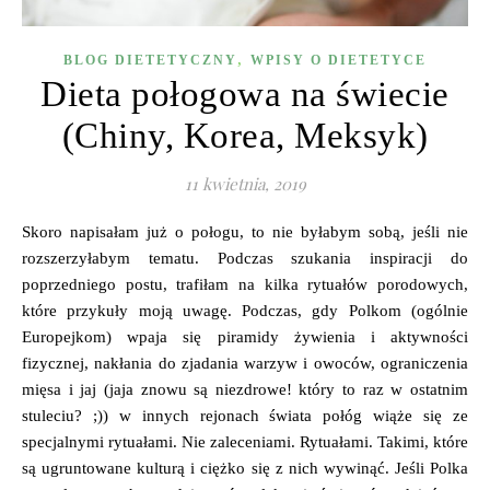
,
BLOG DIETETYCZNY
WPISY O DIETETYCE
Dieta połogowa na świecie
(Chiny, Korea, Meksyk)
11 kwietnia, 2019
Skoro napisałam już o połogu, to nie byłabym sobą, jeśli nie
rozszerzyłabym tematu. Podczas szukania inspiracji do
poprzedniego postu, trafiłam na kilka rytuałów porodowych,
które przykuły moją uwagę. Podczas, gdy Polkom (ogólnie
Europejkom) wpaja się piramidy żywienia i aktywności
fizycznej, nakłania do zjadania warzyw i owoców, ograniczenia
mięsa i jaj (jaja znowu są niezdrowe! który to raz w ostatnim
stuleciu? ;)) w innych rejonach świata połóg wiąże się ze
specjalnymi rytuałami. Nie zaleceniami. Rytuałami. Takimi, które
są ugruntowane kulturą i ciężko się z nich wywinąć. Jeśli Polka