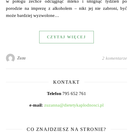
w połogu zechce odciągnąć mleko i śmignąć tydzień po
porodzie na imprezę z alkoholem – nikt jej nie zabroni, być
może bardziej wyzwolone…
CZYTAJ WIĘCEJ
Zuza
2 komentarze
KONTAKT
Telefon
795 652 761
e-mail:
zuzanna@dietetykaplodnosci.pl
CO ZNAJDZIESZ NA STRONIE?