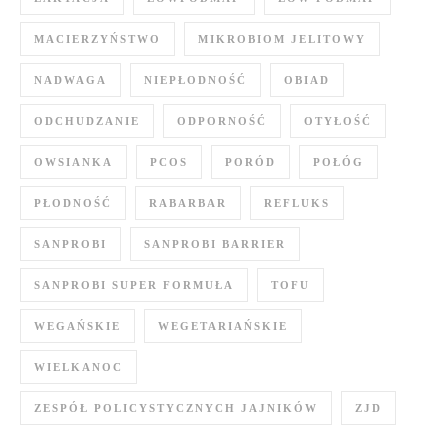
MACIERZYŃSTWO
MIKROBIOM JELITOWY
NADWAGA
NIEPŁODNOŚĆ
OBIAD
ODCHUDZANIE
ODPORNOŚĆ
OTYŁOŚĆ
OWSIANKA
PCOS
PORÓD
POŁÓG
PŁODNOŚĆ
RABARBAR
REFLUKS
SANPROBI
SANPROBI BARRIER
SANPROBI SUPER FORMUŁA
TOFU
WEGAŃSKIE
WEGETARIAŃSKIE
WIELKANOC
ZESPÓŁ POLICYSTYCZNYCH JAJNIKÓW
ZJD