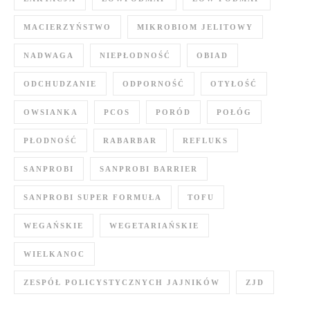
MACIERZYŃSTWO
MIKROBIOM JELITOWY
NADWAGA
NIEPŁODNOŚĆ
OBIAD
ODCHUDZANIE
ODPORNOŚĆ
OTYŁOŚĆ
OWSIANKA
PCOS
PORÓD
POŁÓG
PŁODNOŚĆ
RABARBAR
REFLUKS
SANPROBI
SANPROBI BARRIER
SANPROBI SUPER FORMUŁA
TOFU
WEGAŃSKIE
WEGETARIAŃSKIE
WIELKANOC
ZESPÓŁ POLICYSTYCZNYCH JAJNIKÓW
ZJD