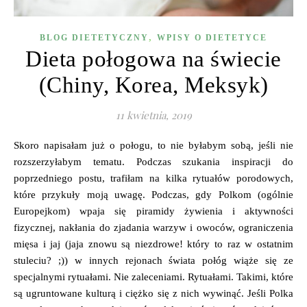
,
BLOG DIETETYCZNY
WPISY O DIETETYCE
Dieta połogowa na świecie
(Chiny, Korea, Meksyk)
11 kwietnia, 2019
Skoro napisałam już o połogu, to nie byłabym sobą, jeśli nie
rozszerzyłabym tematu. Podczas szukania inspiracji do
poprzedniego postu, trafiłam na kilka rytuałów porodowych,
które przykuły moją uwagę. Podczas, gdy Polkom (ogólnie
Europejkom) wpaja się piramidy żywienia i aktywności
fizycznej, nakłania do zjadania warzyw i owoców, ograniczenia
mięsa i jaj (jaja znowu są niezdrowe! który to raz w ostatnim
stuleciu? ;)) w innych rejonach świata połóg wiąże się ze
specjalnymi rytuałami. Nie zaleceniami. Rytuałami. Takimi, które
są ugruntowane kulturą i ciężko się z nich wywinąć. Jeśli Polka