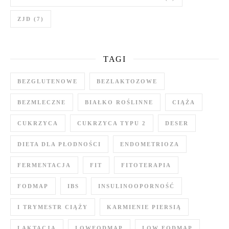
ZJD
(7)
TAGI
BEZGLUTENOWE
BEZLAKTOZOWE
BEZMLECZNE
BIAŁKO ROŚLINNE
CIĄŻA
CUKRZYCA
CUKRZYCA TYPU 2
DESER
DIETA DLA PŁODNOŚCI
ENDOMETRIOZA
FERMENTACJA
FIT
FITOTERAPIA
FODMAP
IBS
INSULINOOPORNOŚĆ
I TRYMESTR CIĄŻY
KARMIENIE PIERSIĄ
LAKTACJA
LOWFODMAP
LOW FODMAP