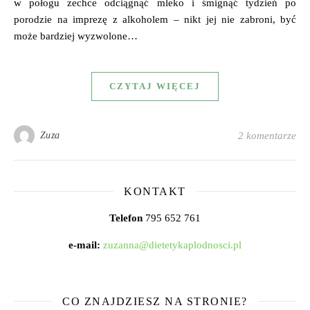
w połogu zechce odciągnąć mleko i śmignąć tydzień po
porodzie na imprezę z alkoholem – nikt jej nie zabroni, być
może bardziej wyzwolone…
CZYTAJ WIĘCEJ
Zuza
2 komentarze
KONTAKT
Telefon
795 652 761
e-mail:
zuzanna@dietetykaplodnosci.pl
CO ZNAJDZIESZ NA STRONIE?