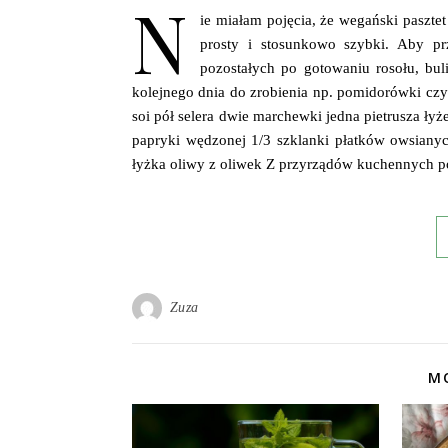
N
ie miałam pojęcia, że wegański pasztet
prosty i stosunkowo szybki. Aby 
pozostałych po gotowaniu rosołu, bu
kolejnego dnia do zrobienia np. pomidorówki cz
soi pół selera dwie marchewki jedna pietrusza łyż
papryki wędzonej 1/3 szklanki płatków owsiany
łyżka oliwy z oliwek Z przyrządów kuchennych p
Zuza
MO