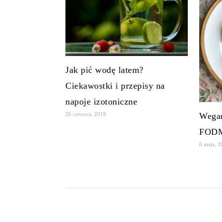
Jak pić wodę latem?
Ciekawostki i przepisy na
napoje izotoniczne
26 czerwca, 2019
Wegań
FOD
6 maja, 