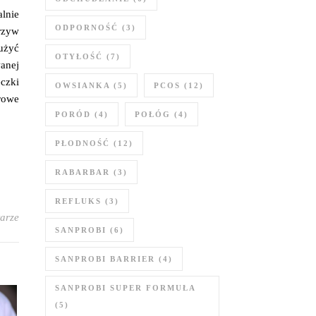
alnie
ODPORNOŚĆ
(3)
rzyw
użyć
OTYŁOŚĆ
(7)
wanej
eczki
OWSIANKA
(5)
PCOS
(12)
rowe
PORÓD
(4)
POŁÓG
(4)
PŁODNOŚĆ
(12)
RABARBAR
(3)
REFLUKS
(3)
arze
SANPROBI
(6)
SANPROBI BARRIER
(4)
SANPROBI SUPER FORMUŁA
(5)