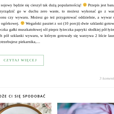
 sojowy będzie się cieszył tak dużą popularnością!
Przepis jest ban
przyrządzić go w duchu zero waste, to możesz wykonać go z wa
lionu czy wywaru. Możesz go też przygotować oddzielnie, a wywar 
y ogórkowej.
Wegański pasztet z soi (10 porcji) dwie szklanki goto
eczka gałki muszkatołowej sól pieprz łyżeczka papryki słodkiej pół łyż
ch pół szklanki wywaru, w którym gotowały się warzywa 2 liście lau
otrzebujesz piekarnika,…
CZYTAJ WIĘCEJ
3 koment
ŻE CI SIĘ SPODOBAĆ