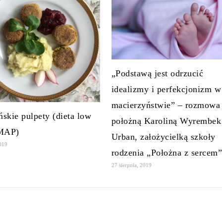
„Podstawą jest odrzucić
idealizmy i perfekcjonizm w
macierzyństwie” – rozmowa
skie pulpety (dieta low
położną Karoliną Wyrembek
MAP)
Urban, założycielką szkoły
2019
rodzenia „Położna z sercem
27 sierpnia, 2019