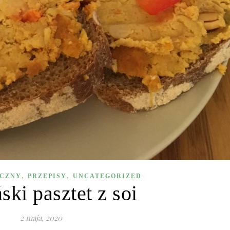
,
,
YCZNY
PRZEPISY
UNCATEGORIZED
ki pasztet z soi
2 maja, 2020