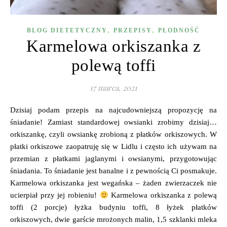
,
,
BLOG DIETETYCZNY
PRZEPISY
PŁODNOŚĆ
Karmelowa orkiszanka z
polewą toffi
17 marca, 2021
Dzisiaj podam przepis na najcudowniejszą propozycję na
śniadanie! Zamiast standardowej owsianki zrobimy dzisiaj…
orkiszankę, czyli owsiankę zrobioną z płatków orkiszowych. W
płatki orkiszowe zaopatruję się w Lidlu i często ich używam na
przemian z płatkami jaglanymi i owsianymi, przygotowując
śniadania. To śniadanie jest banalne i z pewnością Ci posmakuje.
Karmelowa orkiszanka jest wegańska – żaden zwierzaczek nie
ucierpiał przy jej robieniu!
Karmelowa orkiszanka z polewą
toffi (2 porcje) łyżka budyniu toffi, 8 łyżek płatków
orkiszowych, dwie garście mrożonych malin, 1,5 szklanki mleka