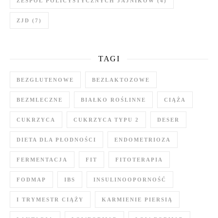
ZESPÓŁ POLICYSTYCZNYCH JAJNIKÓW
(4)
ZJD
(7)
TAGI
BEZGLUTENOWE
BEZLAKTOZOWE
BEZMLECZNE
BIAŁKO ROŚLINNE
CIĄŻA
CUKRZYCA
CUKRZYCA TYPU 2
DESER
DIETA DLA PŁODNOŚCI
ENDOMETRIOZA
FERMENTACJA
FIT
FITOTERAPIA
FODMAP
IBS
INSULINOOPORNOŚĆ
I TRYMESTR CIĄŻY
KARMIENIE PIERSIĄ