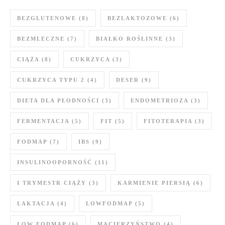
BEZGLUTENOWE
(8)
BEZLAKTOZOWE
(6)
BEZMLECZNE
(7)
BIAŁKO ROŚLINNE
(3)
CIĄŻA
(8)
CUKRZYCA
(3)
CUKRZYCA TYPU 2
(4)
DESER
(9)
DIETA DLA PŁODNOŚCI
(3)
ENDOMETRIOZA
(3)
FERMENTACJA
(5)
FIT
(5)
FITOTERAPIA
(3)
FODMAP
(7)
IBS
(9)
INSULINOOPORNOŚĆ
(11)
I TRYMESTR CIĄŻY
(3)
KARMIENIE PIERSIĄ
(6)
LAKTACJA
(4)
LOWFODMAP
(5)
LOW FODMAP
(6)
MACIERZYŃSTWO
(4)