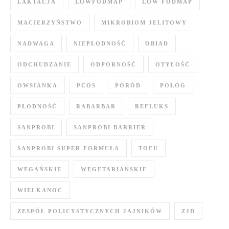
LAKTACJA
LOWFODMAP
LOW FODMAP
MACIERZYŃSTWO
MIKROBIOM JELITOWY
NADWAGA
NIEPŁODNOŚĆ
OBIAD
ODCHUDZANIE
ODPORNOŚĆ
OTYŁOŚĆ
OWSIANKA
PCOS
PORÓD
POŁÓG
PŁODNOŚĆ
RABARBAR
REFLUKS
SANPROBI
SANPROBI BARRIER
SANPROBI SUPER FORMUŁA
TOFU
WEGAŃSKIE
WEGETARIAŃSKIE
WIELKANOC
ZESPÓŁ POLICYSTYCZNYCH JAJNIKÓW
ZJD