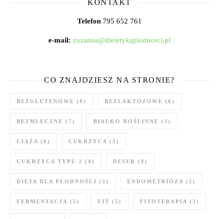
KONTAKT
Telefon
795 652 761
e-mail:
zuzanna@dietetykaplodnosci.pl
CO ZNAJDZIESZ NA STRONIE?
BEZGLUTENOWE
(8)
BEZLAKTOZOWE
(6)
BEZMLECZNE
(7)
BIAŁKO ROŚLINNE
(3)
CIĄŻA
(8)
CUKRZYCA
(3)
CUKRZYCA TYPU 2
(4)
DESER
(9)
DIETA DLA PŁODNOŚCI
(3)
ENDOMETRIOZA
(3)
FERMENTACJA
(5)
FIT
(5)
FITOTERAPIA
(3)