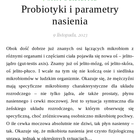
Probiotyki i parametry
nasienia
9 listopada, 2023
Obok dość dobrze już znanych osi łączących mikrobiom z
różnymi organami i częściami ciała pojawiła się nowa oś – jelito-
jądro (gut-testis axis). Znamy już oś jelito-mózg, oś jelito-skóra,
oś jelito-płuco. I wcale na tym się nie kończą osie i siedliska
mikrobiomów w ludzkim organizmie. Okazuje się, że mężczyźni
mają specyficzne mikrobiomy charakterystyczne dla układu
rozrodczego – nie tylko jądra, ale także prostaty, płynu
nasiennego i cewki moczowej. Jest to sytuacja symtraczna dla
żeńskiego układu rozrodczego, w którym obserwuję się
specyficzną, choć zróżnicowaną osobniczno mikrobiotę pochwy.
O ile cewka moczowa absolutnie nie dziwi, tak płyn nasienny –
tak. Okazuje się, że mikobiota nasienia jest czysto fizjologiczną
sprawą, jednak w okreslonych sytuacjach…