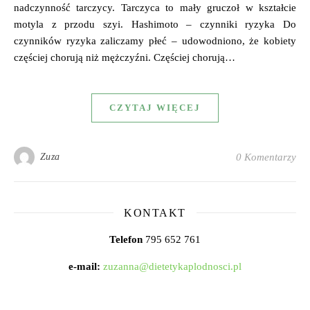
nadczynność tarczycy. Tarczyca to mały gruczoł w kształcie
motyla z przodu szyi. Hashimoto – czynniki ryzyka Do
czynników ryzyka zaliczamy płeć – udowodniono, że kobiety
częściej chorują niż mężczyźni. Częściej chorują…
CZYTAJ WIĘCEJ
Zuza
0 Komentarzy
KONTAKT
Telefon
795 652 761
e-mail:
zuzanna@dietetykaplodnosci.pl