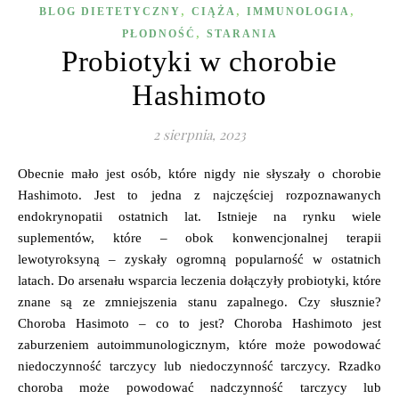
,
,
,
BLOG DIETETYCZNY
CIĄŻA
IMMUNOLOGIA
,
PŁODNOŚĆ
STARANIA
Probiotyki w chorobie
Hashimoto
2 sierpnia, 2023
Obecnie mało jest osób, które nigdy nie słyszały o chorobie
Hashimoto. Jest to jedna z najczęściej rozpoznawanych
endokrynopatii ostatnich lat. Istnieje na rynku wiele
suplementów, które – obok konwencjonalnej terapii
lewotyroksyną – zyskały ogromną popularność w ostatnich
latach. Do arsenału wsparcia leczenia dołączyły probiotyki, które
znane są ze zmniejszenia stanu zapalnego. Czy słusznie?
Choroba Hasimoto – co to jest? Choroba Hashimoto jest
zaburzeniem autoimmunologicznym, które może powodować
niedoczynność tarczycy lub niedoczynność tarczycy. Rzadko
choroba może powodować nadczynność tarczycy lub