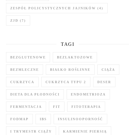
ZESPÓŁ POLICYSTYCZNYCH JAJNIKÓW
(4)
ZJD
(7)
TAGI
BEZGLUTENOWE
BEZLAKTOZOWE
BEZMLECZNE
BIAŁKO ROŚLINNE
CIĄŻA
CUKRZYCA
CUKRZYCA TYPU 2
DESER
DIETA DLA PŁODNOŚCI
ENDOMETRIOZA
FERMENTACJA
FIT
FITOTERAPIA
FODMAP
IBS
INSULINOOPORNOŚĆ
I TRYMESTR CIĄŻY
KARMIENIE PIERSIĄ