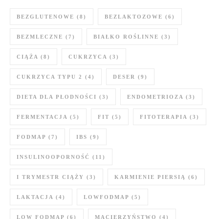
BEZGLUTENOWE
(8)
BEZLAKTOZOWE
(6)
BEZMLECZNE
(7)
BIAŁKO ROŚLINNE
(3)
CIĄŻA
(8)
CUKRZYCA
(3)
CUKRZYCA TYPU 2
(4)
DESER
(9)
DIETA DLA PŁODNOŚCI
(3)
ENDOMETRIOZA
(3)
FERMENTACJA
(5)
FIT
(5)
FITOTERAPIA
(3)
FODMAP
(7)
IBS
(9)
INSULINOOPORNOŚĆ
(11)
I TRYMESTR CIĄŻY
(3)
KARMIENIE PIERSIĄ
(6)
LAKTACJA
(4)
LOWFODMAP
(5)
LOW FODMAP
(6)
MACIERZYŃSTWO
(4)