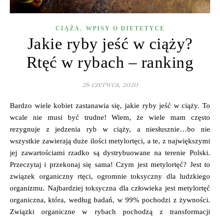
,
CIĄŻA
WPISY O DIETETYCE
Jakie ryby jeść w ciąży?
Rtęć w rybach – ranking
26 czerwca, 2020
Bardzo wiele kobiet zastanawia się, jakie ryby jeść w ciąży. To
wcale nie musi być trudne! Wiem, że wiele mam często
rezygnuje z jedzenia ryb w ciąży, a niesłusznie…bo nie
wszystkie zawierają duże ilości metylortęci, a te, z największymi
jej zawartościami rzadko są dystrybuowane na terenie Polski.
Przeczytaj i przekonaj się sama! Czym jest metylortęć? Jest to
związek organiczny rtęci, ogromnie toksyczny dla ludzkiego
organizmu. Najbardziej toksyczna dla człowieka jest metylortęć
organiczna, która, według badań, w 99% pochodzi z żywności.
Związki organiczne w rybach pochodzą z transformacji