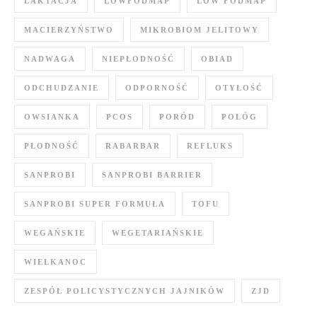
LAKTACJA
LOWFODMAP
LOW FODMAP
MACIERZYŃSTWO
MIKROBIOM JELITOWY
NADWAGA
NIEPŁODNOŚĆ
OBIAD
ODCHUDZANIE
ODPORNOŚĆ
OTYŁOŚĆ
OWSIANKA
PCOS
PORÓD
POŁÓG
PŁODNOŚĆ
RABARBAR
REFLUKS
SANPROBI
SANPROBI BARRIER
SANPROBI SUPER FORMUŁA
TOFU
WEGAŃSKIE
WEGETARIAŃSKIE
WIELKANOC
ZESPÓŁ POLICYSTYCZNYCH JAJNIKÓW
ZJD