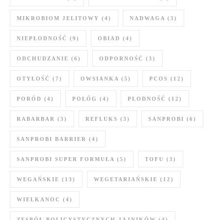
MIKROBIOM JELITOWY
(4)
NADWAGA
(3)
NIEPŁODNOŚĆ
(9)
OBIAD
(4)
ODCHUDZANIE
(6)
ODPORNOŚĆ
(3)
OTYŁOŚĆ
(7)
OWSIANKA
(5)
PCOS
(12)
PORÓD
(4)
POŁÓG
(4)
PŁODNOŚĆ
(12)
RABARBAR
(3)
REFLUKS
(3)
SANPROBI
(6)
SANPROBI BARRIER
(4)
SANPROBI SUPER FORMUŁA
(5)
TOFU
(3)
WEGAŃSKIE
(13)
WEGETARIAŃSKIE
(12)
WIELKANOC
(4)
ZESPÓŁ POLICYSTYCZNYCH JAJNIKÓW
(4)