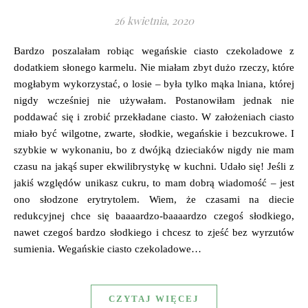
26 kwietnia, 2020
Bardzo poszalałam robiąc wegańskie ciasto czekoladowe z
dodatkiem słonego karmelu. Nie miałam zbyt dużo rzeczy, które
mogłabym wykorzystać, o losie – była tylko mąka lniana, której
nigdy wcześniej nie używałam. Postanowiłam jednak nie
poddawać się i zrobić przekładane ciasto. W założeniach ciasto
miało być wilgotne, zwarte, słodkie, wegańskie i bezcukrowe. I
szybkie w wykonaniu, bo z dwójką dzieciaków nigdy nie mam
czasu na jakąś super ekwilibrystykę w kuchni. Udało się! Jeśli z
jakiś względów unikasz cukru, to mam dobrą wiadomość – jest
ono słodzone erytrytolem. Wiem, że czasami na diecie
redukcyjnej chce się baaaardzo-baaaardzo czegoś słodkiego,
nawet czegoś bardzo słodkiego i chcesz to zjeść bez wyrzutów
sumienia. Wegańskie ciasto czekoladowe…
CZYTAJ WIĘCEJ