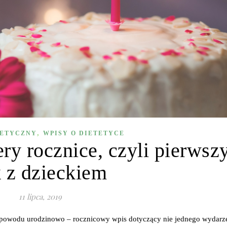
,
TETYCZNY
WPISY O DIETETYCE
ery rocznice, czyli pierwsz
k z dzieckiem
11 lipca, 2019
o powodu urodzinowo – rocznicowy wpis dotyczący nie jednego wydarz