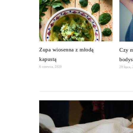
Zupa wiosenna z młodą
Czy m
kapustą
body
6 czerwca, 2020
29 lipca,