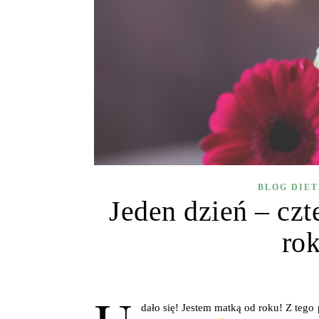
BLOG DIE
Jeden dzień – czt
ro
dało się! Jestem matką od roku! Z teg