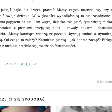
 jakiejś bajki dla dzieci, prawa? Mamy często martwią się, czy 
mić swoje dziecko. W większości wypadków są to nieuzasadnione l
a popytem na nie – im więcej dziecko ssie pierś, tym więcej mleka 
odzie z piersiami dzieją się cuda – nawały pokarmu, destabiliz
wki…Mamy karmiące wiedzą, że początki bywają trudne, a stymulacj
sią. Od czego to zależy? Karmienie piersią – jak dobrze zacząć? Efek
a z nich nie przebiło się jeszcze do świadomości…
CZYTAJ WIĘCEJ
0 Koment
ŻE CI SIĘ SPODOBAĆ