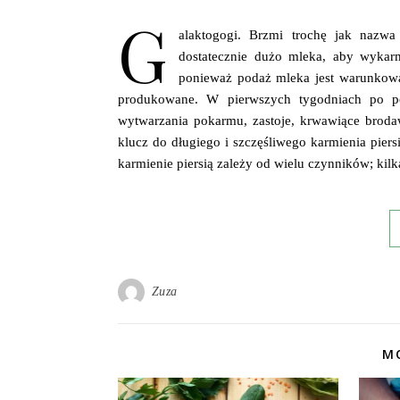
G
alaktogogi. Brzmi trochę jak nazwa
dostatecznie dużo mleka, aby wykar
ponieważ podaż mleka jest warunkowan
produkowane. W pierwszych tygodniach po por
wytwarzania pokarmu, zastoje, krwawiące broda
klucz do długiego i szczęśliwego karmienia pier
karmienie piersią zależy od wielu czynników; kilk
Zuza
MO