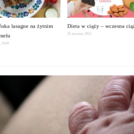
ska lasagne na żytnim
Dieta w ciąży – wczesna cią
25 stycznia, 2021
melu
, 2020