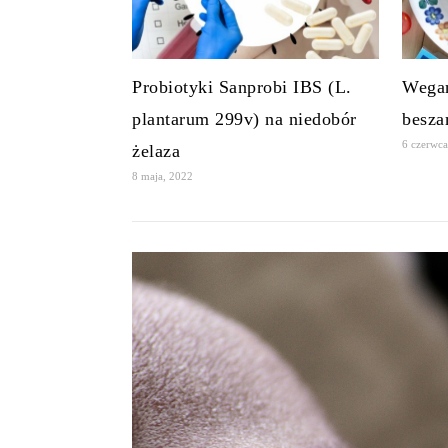
Probiotyki Sanprobi IBS (L.
Wegań
plantarum 299v) na niedobór
besza
6 czerwca
żelaza
8 maja, 2022