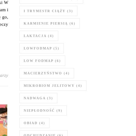
ki W
łam i
I TRYMESTR CIĄŻY
(3)
 go,
KARMIENIE PIERSIĄ
(6)
eczy
LAKTACJA
(4)
LOWFODMAP
(5)
LOW FODMAP
(6)
MACIERZYŃSTWO
(4)
arzy
MIKROBIOM JELITOWY
(4)
NADWAGA
(3)
NIEPŁODNOŚĆ
(9)
OBIAD
(4)
ODCHUDZANIE
(6)