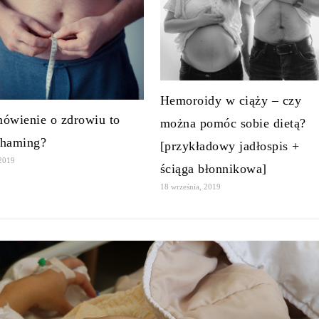
Hemoroidy w ciąży – czy
ówienie o zdrowiu to
można pomóc sobie dietą?
shaming?
[przykładowy jadłospis +
 2019
ściąga błonnikowa]
18 września, 2019