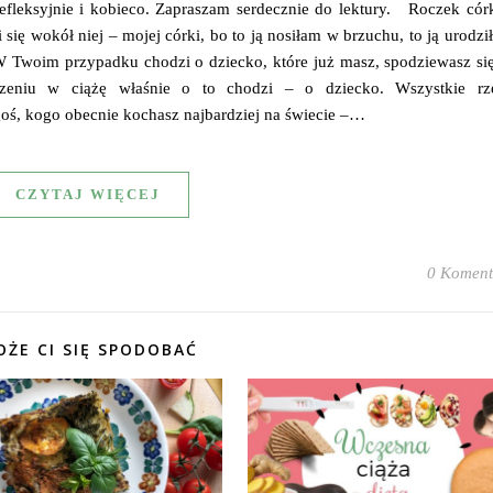
refleksyjnie i kobieco. Zapraszam serdecznie do lektury. Roczek cór
się wokół niej – mojej córki, bo to ją nosiłam w brzuchu, to ją urodzi
W Twoim przypadku chodzi o dziecko, które już masz, spodziewasz się
eniu w ciążę właśnie o to chodzi – o dziecko. Wszystkie rz
goś, kogo obecnie kochasz najbardziej na świecie –…
CZYTAJ WIĘCEJ
0 Koment
ŻE CI SIĘ SPODOBAĆ