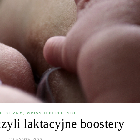
,
TETYCZNY
WPISY O DIETETYCE
zyli laktacyjne boostery
11 czerwca, 2019