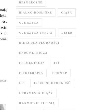
BEZMLECZNE
mają
BIAŁKO ROŚLINNE
CIĄŻA
ęki,
jest
CUKRZYCA
acja
CUKRZYCA TYPU 2
DESER
a to
tywne
DIETA DLA PŁODNOŚCI
ENDOMETRIOZA
FERMENTACJA
FIT
FITOTERAPIA
FODMAP
arzy
IBS
INSULINOOPORNOŚĆ
I TRYMESTR CIĄŻY
KARMIENIE PIERSIĄ