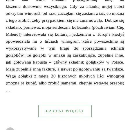
kiszenie dosłownie wszystkiego. Gdy za altanką mojej babci
odkryłam winorośl, od razu zaczęłam się zastanawiać, co można
z tego zrobić, żeby przypadkiem się nie zmarnowało. Dobrze się
składało, ponieważ moja serdeczna koleżanka (pozdrawiam Cię,
Mileno!) interesowała się kulturą i jedzeniem z Turcji i kiedyś
opowiedziała mi o liściach winogron, które powszechnie są
wykorzystywane w tym kraju do sporządzania ichnich
gołąbków. Te gołąbki w smaku są zaskakujące, zupełnie inne,
jak gotowana kapusta – główny składnik gołąbków w Polsce.
Mają zupełnie inną fakturę, a nawet po ugotowaniu są twardsze.
Wege gołąbki z miętą 30 kiszonych młodych liści winogron
(można je kupić, albo zrobić samemu, chętnie wstawię przepis)
…
CZYTAJ WIĘCEJ