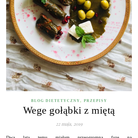
,
BLOG DIETETYCZNY
PRZEPISY
Wege gołąbki z miętą
22 maja, 2019
Dwa lata temu miałam przeogromną fazę na