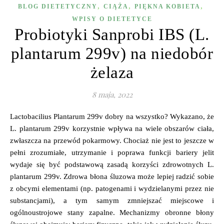
,
,
,
BLOG DIETETYCZNY
CIĄŻA
PIĘKNA KOBIETA
WPISY O DIETETYCE
Probiotyki Sanprobi IBS (L.
plantarum 299v) na niedobór
żelaza
8 maja, 2022
Lactobacilius Plantarum 299v dobry na wszystko? Wykazano, że
L. plantarum 299v korzystnie wpływa na wiele obszarów ciała,
zwłaszcza na przewód pokarmowy. Chociaż nie jest to jeszcze w
pełni zrozumiałe, utrzymanie i poprawa funkcji bariery jelit
wydaje się być podstawową zasadą korzyści zdrowotnych L.
plantarum 299v. Zdrowa błona śluzowa może lepiej radzić sobie
z obcymi elementami (np. patogenami i wydzielanymi przez nie
substancjami), a tym samym zmniejszać miejscowe i
ogólnoustrojowe stany zapalne. Mechanizmy obronne błony