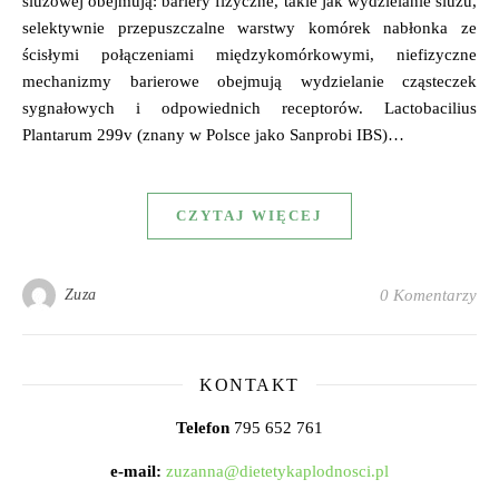
śluzowej obejmują: bariery fizyczne, takie jak wydzielanie śluzu,
selektywnie przepuszczalne warstwy komórek nabłonka ze
ścisłymi połączeniami międzykomórkowymi, niefizyczne
mechanizmy barierowe obejmują wydzielanie cząsteczek
sygnałowych i odpowiednich receptorów. Lactobacilius
Plantarum 299v (znany w Polsce jako Sanprobi IBS)…
CZYTAJ WIĘCEJ
Zuza
0 Komentarzy
KONTAKT
Telefon
795 652 761
e-mail:
zuzanna@dietetykaplodnosci.pl