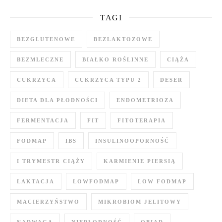
TAGI
BEZGLUTENOWE
BEZLAKTOZOWE
BEZMLECZNE
BIAŁKO ROŚLINNE
CIĄŻA
CUKRZYCA
CUKRZYCA TYPU 2
DESER
DIETA DLA PŁODNOŚCI
ENDOMETRIOZA
FERMENTACJA
FIT
FITOTERAPIA
FODMAP
IBS
INSULINOOPORNOŚĆ
I TRYMESTR CIĄŻY
KARMIENIE PIERSIĄ
LAKTACJA
LOWFODMAP
LOW FODMAP
MACIERZYŃSTWO
MIKROBIOM JELITOWY
NADWAGA
NIEPŁODNOŚĆ
OBIAD