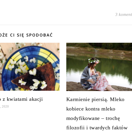
3 koment
ŻE CI SIĘ SPODOBAĆ
o z kwiatami akacji
Karmienie piersią. Mleko
, 2020
kobiece kontra mleko
modyfikowane – trochę
filozofii i twardych faktów