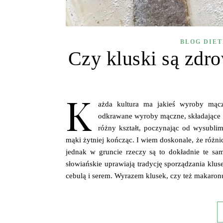
BLOG DIE
Czy kluski są zdr
K
ażda kultura ma jakieś wyroby mącz
odkrawane wyroby mączne, składające s
różny kształt, poczynając od wysubli
mąki żytniej kończąc. I wiem doskonale, że różn
jednak w gruncie rzeczy są to dokładnie te sa
słowiańskie uprawiają tradycję sporządzania klus
cebulą i serem. Wyrazem klusek, czy też makaronu