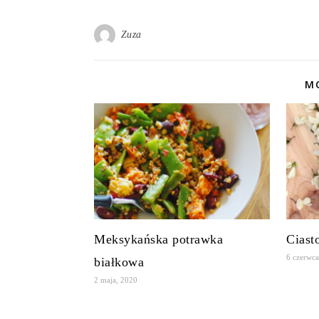
Zuza
MO
Meksykańska potrawka
Ciast
6 czerwca
białkowa
2 maja, 2020