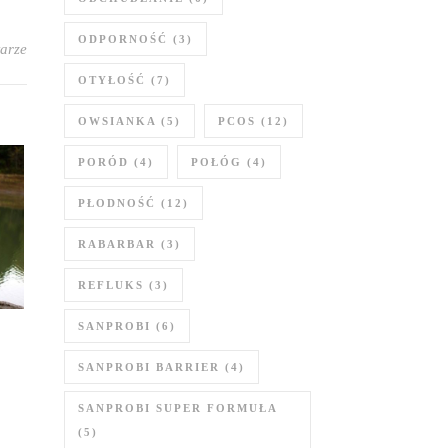
ODPORNOŚĆ
(3)
arze
OTYŁOŚĆ
(7)
OWSIANKA
(5)
PCOS
(12)
PORÓD
(4)
POŁÓG
(4)
PŁODNOŚĆ
(12)
RABARBAR
(3)
REFLUKS
(3)
SANPROBI
(6)
SANPROBI BARRIER
(4)
SANPROBI SUPER FORMUŁA
(5)