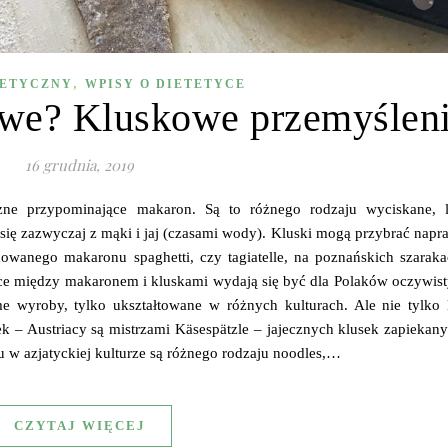
,
TETYCZNY
WPISY O DIETETYCE
owe? Kluskowe przemyślen
16 grudnia, 2019
ne przypominające makaron. Są to różnego rodzaju wyciskane, l
ię zazwyczaj z mąki i jaj (czasami wody). Kluski mogą przybrać nap
mowanego makaronu spaghetti, czy tagiatelle, na poznańskich szaraka
ice między makaronem i kluskami wydają się być dla Polaków oczywis
me wyroby, tylko ukształtowane w różnych kulturach. Ale nie tylko 
ek – Austriacy są mistrzami Käsespätzle – jajecznych klusek zapiekan
 w azjatyckiej kulturze są różnego rodzaju noodles,…
CZYTAJ WIĘCEJ