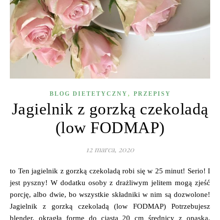
,
BLOG DIETETYCZNY
PRZEPISY
Jagielnik z gorzką czekoladą
(low FODMAP)
12 marca, 2020
to Ten jagielnik z gorzką czekoladą robi się w 25 minut! Serio! I
jest pyszny! W dodatku osoby z drażliwym jelitem mogą zjeść
porcję, albo dwie, bo wszystkie składniki w nim są dozwolone!
Jagielnik z gorzką czekoladą (low FODMAP) Potrzebujesz
blender, okrągłą formę do ciasta 20 cm średnicy z opaską,