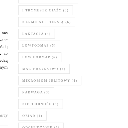
I TRYMESTR CIĄŻY
(3)
KARMIENIE PIERSIĄ
(6)
ą nas
LAKTACJA
(4)
wane
LOWFODMAP
(5)
ością
w ze
LOW FODMAP
(6)
iedzą
żnym
MACIERZYŃSTWO
(4)
MIKROBIOM JELITOWY
(4)
NADWAGA
(3)
NIEPŁODNOŚĆ
(9)
arzy
OBIAD
(4)
ODCHUDZANIE
(6)