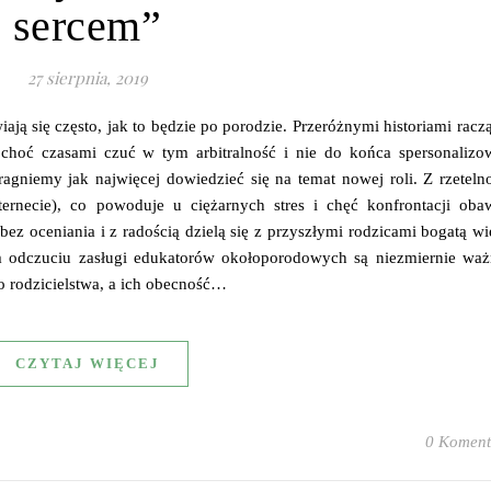
sercem”
27 sierpnia, 2019
ają się często, jak to będzie po porodzie. Przeróżnymi historiami racz
 choć czasami czuć w tym arbitralność i nie do końca spersonalizo
agniemy jak najwięcej dowiedzieć się na temat nowej roli. Z rzeteln
ternecie), co powoduje u ciężarnych stres i chęć konfrontacji oba
bez oceniania i z radością dzielą się z przyszłymi rodzicami bogatą w
m odczuciu zasługi edukatorów okołoporodowych są niezmiernie wa
 rodzicielstwa, a ich obecność…
CZYTAJ WIĘCEJ
0 Koment