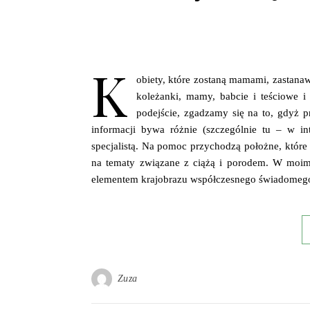
K
obiety, które zostaną mamami, zastanawi
koleżanki, mamy, babcie i teściowe i
podejście, zgadzamy się na to, gdyż pr
informacji bywa różnie (szczególnie tu – w in
specjalistą. Na pomoc przychodzą położne, które 
na tematy związane z ciążą i porodem. W moi
elementem krajobrazu współczesnego świadomego
Zuza