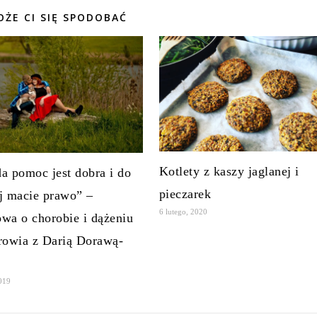
ŻE CI SIĘ SPODOBAĆ
Kotlety z kaszy jaglanej i
a pomoc jest dobra i do
pieczarek
j macie prawo” –
6 lutego, 2020
wa o chorobie i dążeniu
rowia z Darią Dorawą-
2019