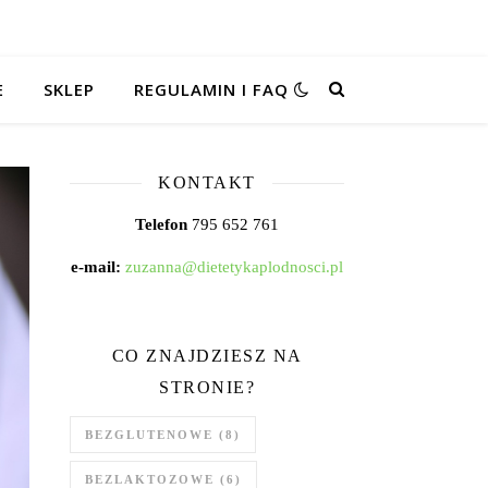
E
SKLEP
REGULAMIN I FAQ
KONTAKT
Telefon
795 652 761
e-mail:
zuzanna@dietetykaplodnosci.pl
CO ZNAJDZIESZ NA
STRONIE?
BEZGLUTENOWE
(8)
BEZLAKTOZOWE
(6)