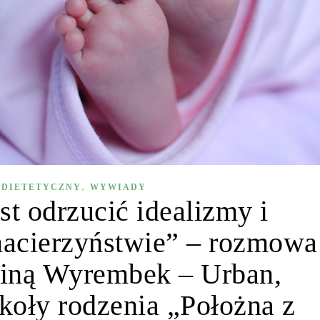
,
 DIETETYCZNY
WYWIADY
st odrzucić idealizmy i
acierzyństwie” – rozmowa
liną Wyrembek – Urban,
zkoły rodzenia „Położna z