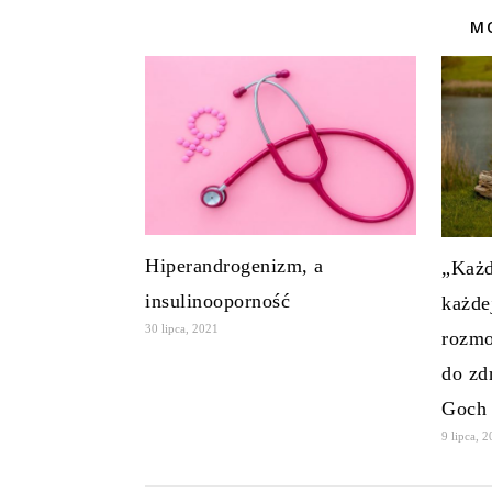
MO
Hiperandrogenizm, a
„Każd
insulinooporność
każde
30 lipca, 2021
rozmo
do zd
Goch
9 lipca, 