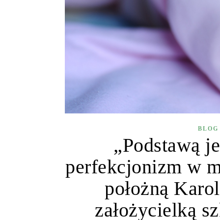
BLOG
„Podstawą je
perfekcjonizm w m
położną Karo
założycielką s