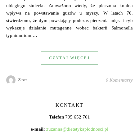
ubiegłego stulecia. Zauważono wtedy, że pieczona konina
wpływa na powstawanie guzów u myszy. W latach 70.
stwierdzono, że dym powstający podczas pieczenia mięsa i ryb
wykazuje działanie mutagenne wobec bakterii Salmonella
typhimurium.…
CZYTAJ WIĘCEJ
Zuza
0 Komentarzy
KONTAKT
Telefon
795 652 761
e-mail:
zuzanna@dietetykaplodnosci.pl