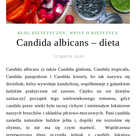
,
BLOG DIETETYCZNY
WPISY O DIETETYCE
Candida albicans – dieta
22 marca, 2020
Candida albicans (a także Candida glabrata, Candida tropicalis,
Candida parapsilosis i Candida krusei), bo tak nazywa się
drożdżak, który wywołuje kandydozę, współistnieje z gatunkiem
ludzkim praktycznie od zawsze. Ciężko na osi dziejów
zaznaczyć początek tego wielowiekowego romansu, gdyż
candida przez wieki była raczej cichym i nieśmiałym lokatorem
naszych brzuchów i układów płciowo-moczowych. Pani candida
zasiedla naturalnie ludzkie jelita i, dopóki nie rozrośnie się
zbytnio, to nie ma się czym martwić. Współczesna
przetworzona dieta uczyniła jednak z candidy lokatora