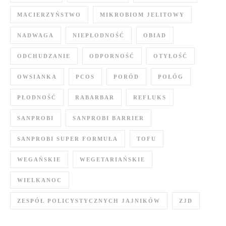
MACIERZYŃSTWO
MIKROBIOM JELITOWY
NADWAGA
NIEPŁODNOŚĆ
OBIAD
ODCHUDZANIE
ODPORNOŚĆ
OTYŁOŚĆ
OWSIANKA
PCOS
PORÓD
POŁÓG
PŁODNOŚĆ
RABARBAR
REFLUKS
SANPROBI
SANPROBI BARRIER
SANPROBI SUPER FORMUŁA
TOFU
WEGAŃSKIE
WEGETARIAŃSKIE
WIELKANOC
ZESPÓŁ POLICYSTYCZNYCH JAJNIKÓW
ZJD