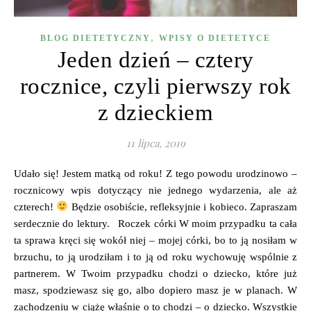
,
BLOG DIETETYCZNY
WPISY O DIETETYCE
Jeden dzień – cztery
rocznice, czyli pierwszy rok
z dzieckiem
11 lipca, 2019
Udało się! Jestem matką od roku! Z tego powodu urodzinowo –
rocznicowy wpis dotyczący nie jednego wydarzenia, ale aż
czterech!
Będzie osobiście, refleksyjnie i kobieco. Zapraszam
serdecznie do lektury. Roczek córki W moim przypadku ta cała
ta sprawa kręci się wokół niej – mojej córki, bo to ją nosiłam w
brzuchu, to ją urodziłam i to ją od roku wychowuję wspólnie z
partnerem. W Twoim przypadku chodzi o dziecko, które już
masz, spodziewasz się go, albo dopiero masz je w planach. W
zachodzeniu w ciążę właśnie o to chodzi – o dziecko. Wszystkie