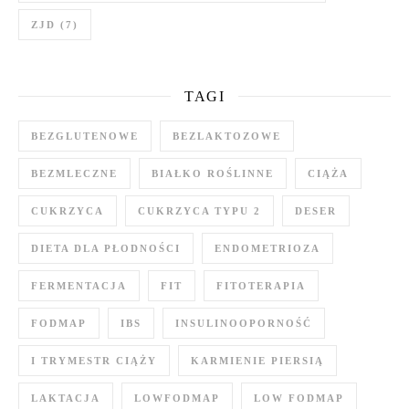
ZJD
(7)
TAGI
BEZGLUTENOWE
BEZLAKTOZOWE
BEZMLECZNE
BIAŁKO ROŚLINNE
CIĄŻA
CUKRZYCA
CUKRZYCA TYPU 2
DESER
DIETA DLA PŁODNOŚCI
ENDOMETRIOZA
FERMENTACJA
FIT
FITOTERAPIA
FODMAP
IBS
INSULINOOPORNOŚĆ
I TRYMESTR CIĄŻY
KARMIENIE PIERSIĄ
LAKTACJA
LOWFODMAP
LOW FODMAP