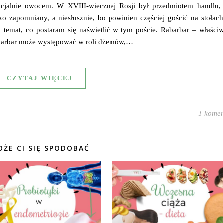
icjalnie owocem. W XVIII-wiecznej Rosji był przedmiotem handlu,
ko zapomniany, a niesłusznie, bo powinien częściej gościć na stołac
ego temat, co postaram się naświetlić w tym poście. Rabarbar – właści
abarbar może występować w roli dżemów,…
CZYTAJ WIĘCEJ
1 komen
ŻE CI SIĘ SPODOBAĆ