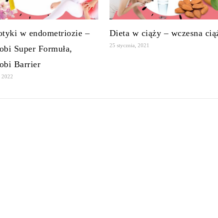
otyki w endometriozie –
Dieta w ciąży – wczesna cią
25 stycznia, 2021
obi Super Formuła,
obi Barrier
, 2022