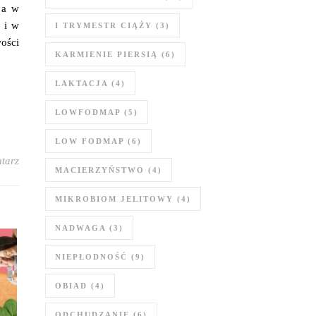
 a w
h i w
I TRYMESTR CIĄŻY
(3)
wości
KARMIENIE PIERSIĄ
(6)
LAKTACJA
(4)
LOWFODMAP
(5)
LOW FODMAP
(6)
tarz
MACIERZYŃSTWO
(4)
MIKROBIOM JELITOWY
(4)
NADWAGA
(3)
NIEPŁODNOŚĆ
(9)
OBIAD
(4)
ODCHUDZANIE
(6)