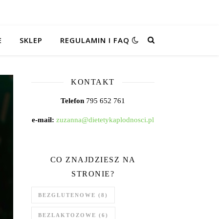
E
SKLEP
REGULAMIN I FAQ
KONTAKT
Telefon
795 652 761
e-mail:
zuzanna@dietetykaplodnosci.pl
CO ZNAJDZIESZ NA
STRONIE?
BEZGLUTENOWE
(8)
BEZLAKTOZOWE
(6)