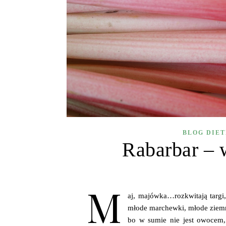
BLOG DIE
Rabarbar – 
M
aj, majówka…rozkwitają targi
młode marchewki, młode ziemnia
bo w sumie nie jest owocem, 