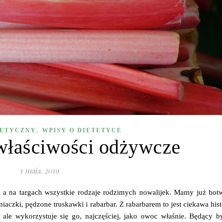
,
TETYCZNY
WPISY O DIETETYCE
właściwości odżywcze
1 maja, 2019
, a na targach wszystkie rodzaje rodzimych nowalijek. Mamy już botw
czki, pędzone truskawki i rabarbar. Z rabarbarem to jest ciekawa hist
ale wykorzystuje się go, najczęściej, jako owoc właśnie. Będący by