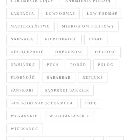
I TRYMESTR CIĄŻY
KARMIENIE PIERSIĄ
LAKTACJA
LOWFODMAP
LOW FODMAP
MACIERZYŃSTWO
MIKROBIOM JELITOWY
NADWAGA
NIEPŁODNOŚĆ
OBIAD
ODCHUDZANIE
ODPORNOŚĆ
OTYŁOŚĆ
OWSIANKA
PCOS
PORÓD
POŁÓG
PŁODNOŚĆ
RABARBAR
REFLUKS
SANPROBI
SANPROBI BARRIER
SANPROBI SUPER FORMUŁA
TOFU
WEGAŃSKIE
WEGETARIAŃSKIE
WIELKANOC