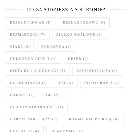
CO ZNAJDZIESZ NA STRONIE?
BEZGLUTENOWE
(8)
BEZLAKTOZOWE
(6)
BEZMLECZNE
(7)
BIAŁKO ROŚLINNE
(3)
CIĄŻA
(8)
CUKRZYCA
(3)
CUKRZYCA TYPU 2
(4)
DESER
(9)
DIETA DLA PŁODNOŚCI
(3)
ENDOMETRIOZA
(3)
FERMENTACJA
(5)
FIT
(5)
FITOTERAPIA
(3)
FODMAP
(7)
IBS
(9)
INSULINOOPORNOŚĆ
(11)
I TRYMESTR CIĄŻY
(3)
KARMIENIE PIERSIĄ
(6)
LAKTACJA
(4)
LOWFODMAP
(5)