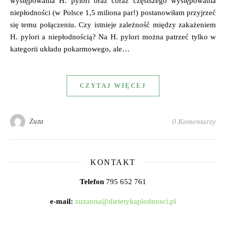
występowania H. pylori oraz coraz częstszego występowania
niepłodności (w Polsce 1,5 miliona par!) postanowiłam przyjrzeć
się temu połączeniu. Czy istnieje zależność między zakażeniem
H. pylori a niepłodnością? Na H. pylori można patrzeć tylko w
kategorii układu pokarmowego, ale…
CZYTAJ WIĘCEJ
Zuza
0 Komentarzy
KONTAKT
Telefon
795 652 761
e-mail:
zuzanna@dietetykaplodnosci.pl