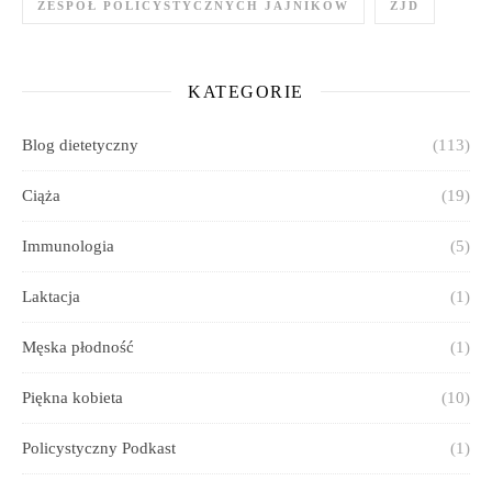
ZESPÓŁ POLICYSTYCZNYCH JAJNIKÓW
ZJD
KATEGORIE
Blog dietetyczny
(113)
Ciąża
(19)
Immunologia
(5)
Laktacja
(1)
Męska płodność
(1)
Piękna kobieta
(10)
Policystyczny Podkast
(1)