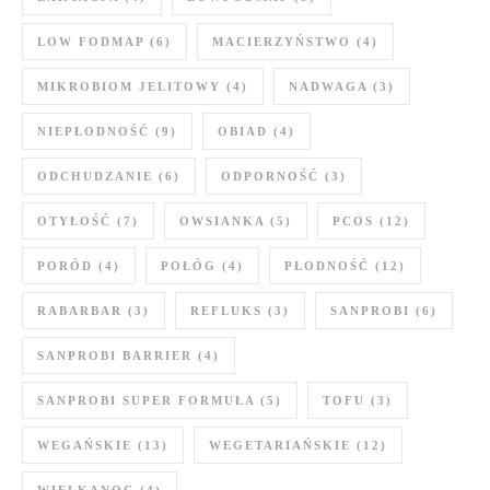
LOW FODMAP
(6)
MACIERZYŃSTWO
(4)
MIKROBIOM JELITOWY
(4)
NADWAGA
(3)
NIEPŁODNOŚĆ
(9)
OBIAD
(4)
ODCHUDZANIE
(6)
ODPORNOŚĆ
(3)
OTYŁOŚĆ
(7)
OWSIANKA
(5)
PCOS
(12)
PORÓD
(4)
POŁÓG
(4)
PŁODNOŚĆ
(12)
RABARBAR
(3)
REFLUKS
(3)
SANPROBI
(6)
SANPROBI BARRIER
(4)
SANPROBI SUPER FORMUŁA
(5)
TOFU
(3)
WEGAŃSKIE
(13)
WEGETARIAŃSKIE
(12)
WIELKANOC
(4)