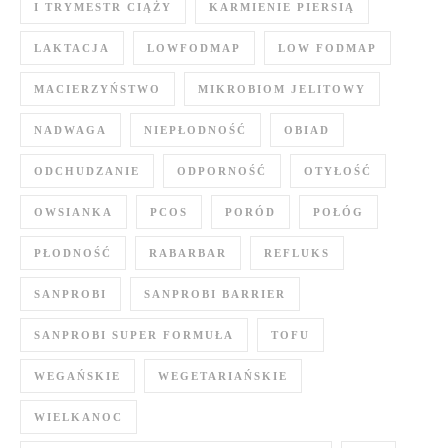
I TRYMESTR CIĄŻY
KARMIENIE PIERSIĄ
LAKTACJA
LOWFODMAP
LOW FODMAP
MACIERZYŃSTWO
MIKROBIOM JELITOWY
NADWAGA
NIEPŁODNOŚĆ
OBIAD
ODCHUDZANIE
ODPORNOŚĆ
OTYŁOŚĆ
OWSIANKA
PCOS
PORÓD
POŁÓG
PŁODNOŚĆ
RABARBAR
REFLUKS
SANPROBI
SANPROBI BARRIER
SANPROBI SUPER FORMUŁA
TOFU
WEGAŃSKIE
WEGETARIAŃSKIE
WIELKANOC