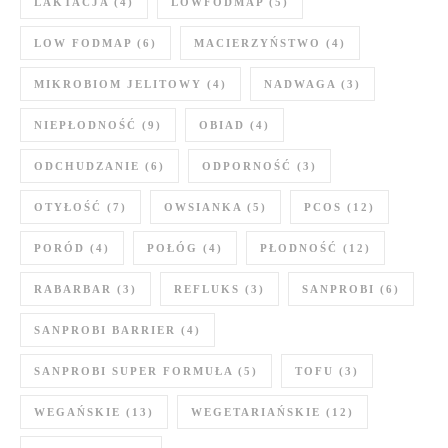
LAKTACJA
(4)
LOWFODMAP
(5)
LOW FODMAP
(6)
MACIERZYŃSTWO
(4)
MIKROBIOM JELITOWY
(4)
NADWAGA
(3)
NIEPŁODNOŚĆ
(9)
OBIAD
(4)
ODCHUDZANIE
(6)
ODPORNOŚĆ
(3)
OTYŁOŚĆ
(7)
OWSIANKA
(5)
PCOS
(12)
PORÓD
(4)
POŁÓG
(4)
PŁODNOŚĆ
(12)
RABARBAR
(3)
REFLUKS
(3)
SANPROBI
(6)
SANPROBI BARRIER
(4)
SANPROBI SUPER FORMUŁA
(5)
TOFU
(3)
WEGAŃSKIE
(13)
WEGETARIAŃSKIE
(12)