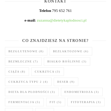
KONTAKT
Telefon
795 652 761
e-mail:
zuzanna@dietetykaplodnosci.pl
CO ZNAJDZIESZ NA STRONIE?
BEZGLUTENOWE
(8)
BEZLAKTOZOWE
(6)
BEZMLECZNE
(7)
BIAŁKO ROŚLINNE
(3)
CIĄŻA
(8)
CUKRZYCA
(3)
CUKRZYCA TYPU 2
(4)
DESER
(9)
DIETA DLA PŁODNOŚCI
(3)
ENDOMETRIOZA
(3)
FERMENTACJA
(5)
FIT
(5)
FITOTERAPIA
(3)