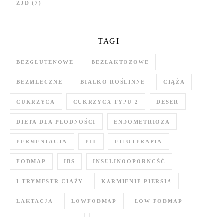
ZJD
(7)
TAGI
BEZGLUTENOWE
BEZLAKTOZOWE
BEZMLECZNE
BIAŁKO ROŚLINNE
CIĄŻA
CUKRZYCA
CUKRZYCA TYPU 2
DESER
DIETA DLA PŁODNOŚCI
ENDOMETRIOZA
FERMENTACJA
FIT
FITOTERAPIA
FODMAP
IBS
INSULINOOPORNOŚĆ
I TRYMESTR CIĄŻY
KARMIENIE PIERSIĄ
LAKTACJA
LOWFODMAP
LOW FODMAP