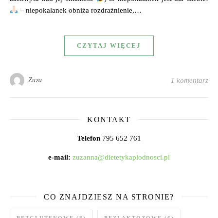
– niepokalanek obniża rozdrażnienie,…
CZYTAJ WIĘCEJ
Zuza
1 komentarz
KONTAKT
Telefon
795 652 761
e-mail:
zuzanna@dietetykaplodnosci.pl
CO ZNAJDZIESZ NA STRONIE?
BEZGLUTENOWE
(8)
BEZLAKTOZOWE
(6)