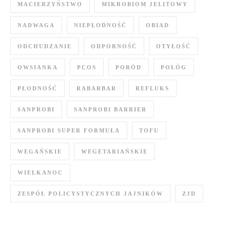
MACIERZYŃSTWO
MIKROBIOM JELITOWY
NADWAGA
NIEPŁODNOŚĆ
OBIAD
ODCHUDZANIE
ODPORNOŚĆ
OTYŁOŚĆ
OWSIANKA
PCOS
PORÓD
POŁÓG
PŁODNOŚĆ
RABARBAR
REFLUKS
SANPROBI
SANPROBI BARRIER
SANPROBI SUPER FORMUŁA
TOFU
WEGAŃSKIE
WEGETARIAŃSKIE
WIELKANOC
ZESPÓŁ POLICYSTYCZNYCH JAJNIKÓW
ZJD