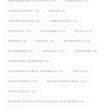
MIKROBIOM JELITOWY
(4)
NADWAGA
(3)
NIEPŁODNOŚĆ
(9)
OBIAD
(4)
ODCHUDZANIE
(6)
ODPORNOŚĆ
(3)
OTYŁOŚĆ
(7)
OWSIANKA
(5)
PCOS
(12)
PORÓD
(4)
POŁÓG
(4)
PŁODNOŚĆ
(12)
RABARBAR
(3)
REFLUKS
(3)
SANPROBI
(6)
SANPROBI BARRIER
(4)
SANPROBI SUPER FORMUŁA
(5)
TOFU
(3)
WEGAŃSKIE
(13)
WEGETARIAŃSKIE
(12)
WIELKANOC
(4)
ZESPÓŁ POLICYSTYCZNYCH JAJNIKÓW
(4)