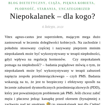
,
,
,
BLOG DIETETYCZNY
CIĄŻA
PIĘKNA KOBIETA
,
,
PŁODNOŚĆ
STARANIA
UNCATEGORIZED
Niepokalanek – dla kogo?
6 lutego, 2021
Vitex agnus-castus jest superziołem, mającym mega dużo
zastosowań w leczeniu dolegliwości kobiecych. Na zachodzie i
południu stosowany częściej i nazywany pieprzem mnisim
niepokalanek może być wykorzystywany w terapii niepłodności,
gdyż wpływa na regulację hormonów. Czy niepokalanek
pomaga na niepłodność? – badania poglądowe mówią o tym, że
niepokalanek może być wykorzystywany w terapii zaburzeń
napięcia zespołu przedmiesiączkowego – czyli PMS. Badania
wskazują na to, że jest to bezpieczny i efektywny sposób na
leczenie zaburzeń dysmorficznych przedmiesiączkowych (PDD),
który jest poważniejszym problemem jak PMS. Jeśli chcesz zabić
męża i płaczesz jedząc kanapkę przed okresem (bynajmniej z
zachwytu nad jej smakiem
) to niepokalanek jest dla Ciebie!