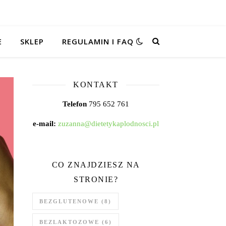
E
SKLEP
REGULAMIN I FAQ
KONTAKT
Telefon
795 652 761
e-mail:
zuzanna@dietetykaplodnosci.pl
CO ZNAJDZIESZ NA
STRONIE?
BEZGLUTENOWE
(8)
BEZLAKTOZOWE
(6)