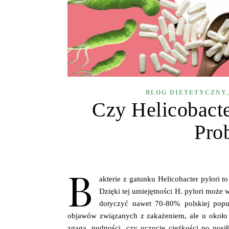
BLOG DIETETYCZNY
Czy Helicobacte
Pro
B
akterie z gatunku Helicobacter pylori t
Dzięki tej umiejętności H. pylori może
dotyczyć nawet 70-80% polskiej popu
objawów związanych z zakażeniem, ale u około 
zgaga, nudności, czy uczucie ciężkości po pos