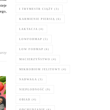
nieje
I TRYMESTR CIĄŻY
(3)
wego,
KARMIENIE PIERSIĄ
(6)
LAKTACJA
(4)
LOWFODMAP
(5)
LOW FODMAP
(6)
arzy
MACIERZYŃSTWO
(4)
MIKROBIOM JELITOWY
(4)
NADWAGA
(3)
NIEPŁODNOŚĆ
(9)
OBIAD
(4)
ODCHUDZANIE
(6)