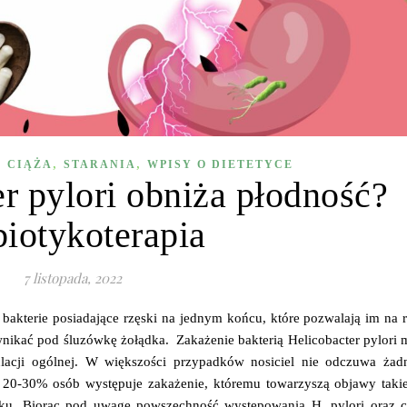
,
,
,
CIĄŻA
STARANIA
WPISY O DIETETYCE
r pylori obniża płodność?
biotykoterapia
7 listopada, 2022
o bakterie posiadające rzęski na jednym końcu, które pozwalają im na 
 wnikać pod śluzówkę żołądka. Zakażenie bakterią Helicobacter pylori
lacji ogólnej. W większości przypadków nosiciel nie odczuwa żad
20-30% osób występuje zakażenie, któremu towarzyszą objawy takie
iłku. Biorąc pod uwagę powszechność występowania H. pylori oraz c