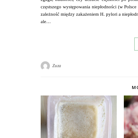
częstszego występowania niepłodności (w Polsce 1
zależność między zakażeniem H. pylori a niepłod
ale…
Zuza
MO