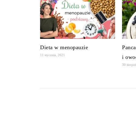
Dieta w menopauzie
Panca
11 stycznia, 2021
i owo
30 sierpn