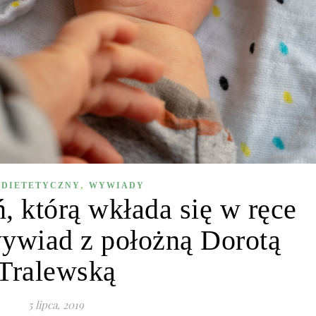
,
 DIETETYCZNY
WYWIADY
, którą wkłada się w ręce
ywiad z położną Dorotą
Tralewską
5 lipca, 2019