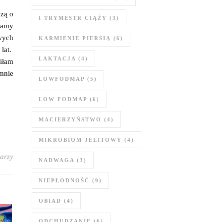
czą o
I TRYMESTR CIĄŻY
(3)
namy
wych
KARMIENIE PIERSIĄ
(6)
 lat.
LAKTACJA
(4)
iłam
 mnie
LOWFODMAP
(5)
LOW FODMAP
(6)
MACIERZYŃSTWO
(4)
MIKROBIOM JELITOWY
(4)
arzy
NADWAGA
(3)
NIEPŁODNOŚĆ
(9)
OBIAD
(4)
ODCHUDZANIE
(6)