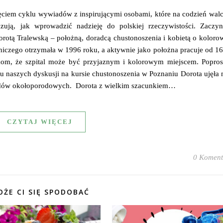
ęciem cyklu wywiadów z inspirującymi osobami, które na codzień wal
azują, jak wprowadzić nadzieję do polskiej rzeczywistości. Zaczy
otą Tralewską – położną, doradcą chustonoszenia i kobietą o koloro
niczego otrzymała w 1996 roku, a aktywnie jako położna pracuje od 16
kom, że szpital może być przyjaznym i kolorowym miejscem. Popros
u naszych dyskusji na kursie chustonoszenia w Poznaniu Dorota ujęła
ardów okołoporodowych. Dorota z wielkim szacunkiem…
CZYTAJ WIĘCEJ
0 Koment
ŻE CI SIĘ SPODOBAĆ