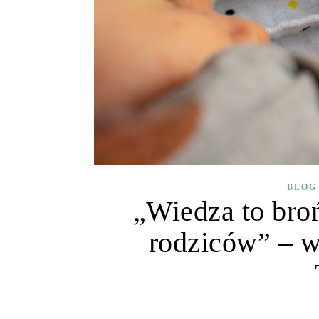
BLOG
„Wiedza to broń
rodziców” – w