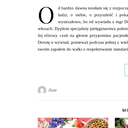
O
d bardzo dawna nosiłam się z rozpocz
ludzi, o siebie, o przyszłość i pok
wystrzałowo, bo od wywiadu z mgr Dor
włosach. Dyplom specjalisty pielęgniarstwa położ
Jej różowy czub na głowie przypomina pacjent
Dorotę o wywiad, ponieważ podczas jednej z wiel
swoim zapałem do walki o respektowanie stand
Zuza
MO